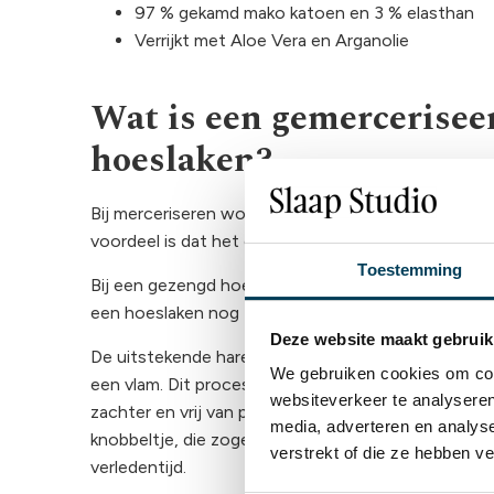
97 % gekamd mako katoen en 3 % elasthan
Verrijkt met Aloe Vera en Arganolie
Wat is een gemercerisee
hoeslaken?
Bij merceriseren wordt het garen ronder en veel ge
voordeel is dat het garen veel sterker wordt en zijd
Toestemming
Bij een gezengd hoeslaken worden de uiteinden van
een hoeslaken nog zachter en 100% pilling vrij.
Deze website maakt gebruik
De uitstekende haren en de vezeluiteinden van de
We gebruiken cookies om cont
een vlam. Dit proces heet zengen. Hierdoor wordt 
websiteverkeer te analyseren
zachter en vrij van pilling. Juist die uitstekende v
media, adverteren en analys
knobbeltje, die zogenaamde pilling veroorzaken. Bi
verstrekt of die ze hebben v
verledentijd.