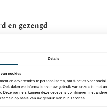
rd en gezengd
lijkmatiger gemaakt. Een extra
e zacht met een lichte glans.
Details
 de garen verbrand. Dit maakt
 van cookies
 garen worden verwijderd met
ent en advertenties te personaliseren, om functies voor social
het garen nog uniformer,
. Ook delen we informatie over uw gebruik van onze site met on
ezeleinden maken graag een
e. Deze partners kunnen deze gegevens combineren met andere i
j een gezengd katoen is dat
erzameld op basis van uw gebruik van hun services.