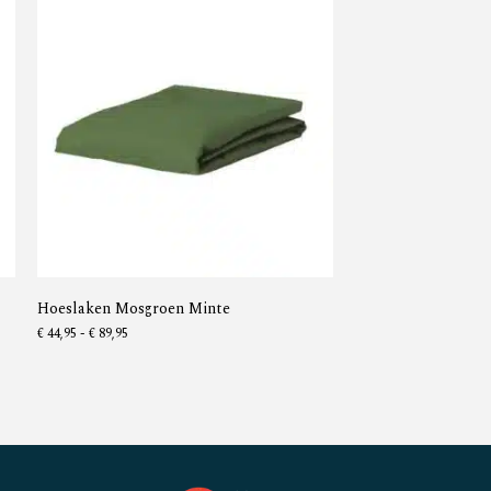
Hoeslaken Mosgroen Minte
€
44,95
-
€
89,95