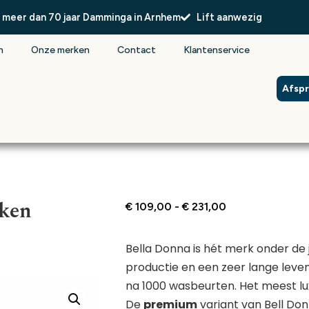
l meer dan 70 jaar Damminga in Arnhem
Lift aanwezig
n
Onze merken
Contact
Klantenservice
Afsp
ken
€
109,00
-
€
231,00
Bella Donna is hét merk onder de
productie en een zeer lange leve
na 1000 wasbeurten. Het meest lu
De
premium
variant van Bell Don