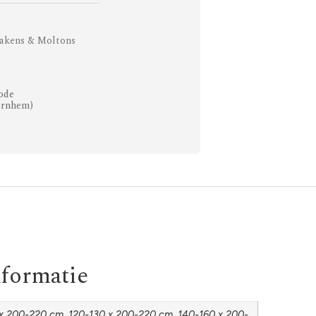
akens & Moltons
ode
Arnhem)
nformatie
x 200-220 cm, 120-130 x 200-220 cm, 140-160 x 200-