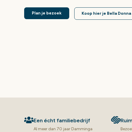
Plan je bezoek
Koop hier je Bella Donn
Een écht familiebedrijf
Rui
Al meer dan 70 jaar Damminga
Bezoe