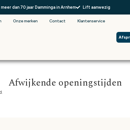
l meer dan 70 jaar Damminga in Arnhem
Lift aanwezig
n
Onze merken
Contact
Klantenservice
Afsp
Afwijkende openingstijden
d.