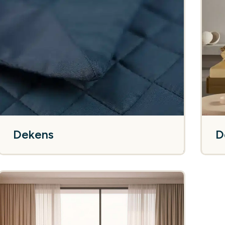
Dekens
D