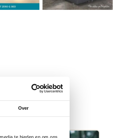
Over
 media te bieden en om ons