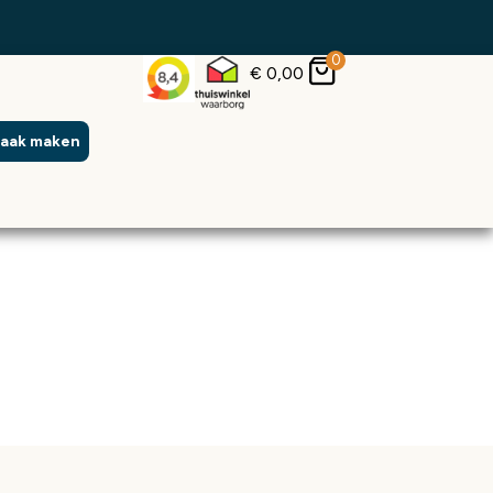
0
€
0,00
raak maken