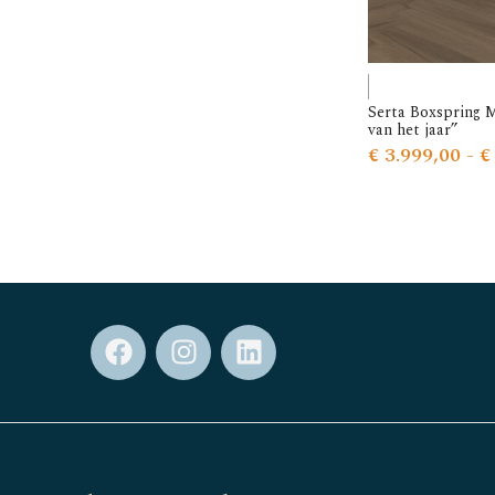
Serta Boxspring 
van het jaar”
€
3.999,00
-
€