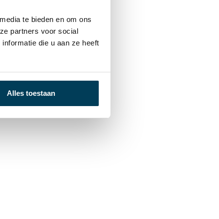
 media te bieden en om ons
Serta Boxspring Ibiza
€
5.299,00
-
€
6.499,00
ze partners voor social
nformatie die u aan ze heeft
Alles toestaan