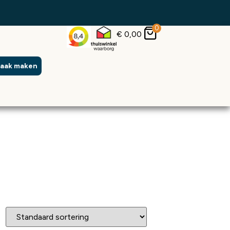
0
€
0,00
raak maken