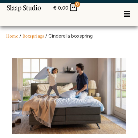
0
€
0,00
Home
/
Boxsprings
/ Cinderella boxspring