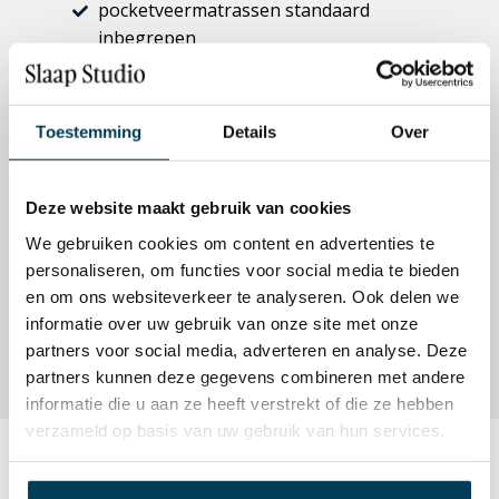
pocketveermatrassen standaard
inbegrepen
Drie topperkeuzes — Primum (standaard),
Optimum (+€250) of Summum (+€600)
Toestemming
Details
Over
Vast of elektrisch; alle modellen leverbaar
als verstelbaar model vanaf €2.999
Deze website maakt gebruik van cookies
Maatwerk in lengte; leverbaar in 200, 210
We gebruiken cookies om content en advertenties te
en 220 cm (220 cm +20%)
personaliseren, om functies voor social media te bieden
en om ons websiteverkeer te analyseren. Ook delen we
Gemaakt voor dagelijks gebruik;
informatie over uw gebruik van onze site met onze
duurzame materialen en zorgvuldige
partners voor social media, adverteren en analyse. Deze
afwerking sinds 1952
partners kunnen deze gegevens combineren met andere
informatie die u aan ze heeft verstrekt of die ze hebben
verzameld op basis van uw gebruik van hun services.
Ontdek de Cinderella