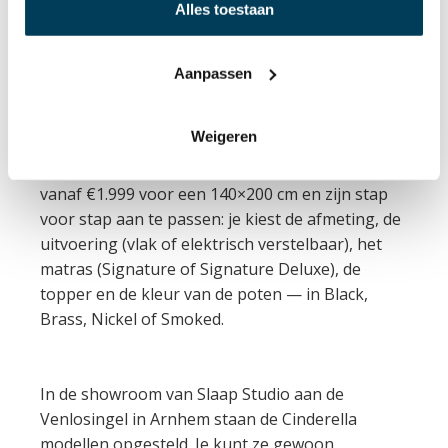
Alles toestaan
Signature collectie in
onze showroom
Aanpassen
Wat de drie Cinderella lijnen gemeenschappelijk
Weigeren
hebben, is de vrijheid om je bed volledig naar
wens samen te stellen. Alle modellen beginnen
vanaf €1.999 voor een 140×200 cm en zijn stap
voor stap aan te passen: je kiest de afmeting, de
uitvoering (vlak of elektrisch verstelbaar), het
matras (Signature of Signature Deluxe), de
topper en de kleur van de poten — in Black,
Brass, Nickel of Smoked.
In de showroom van Slaap Studio aan de
Venlosingel in Arnhem staan de Cinderella
modellen opgesteld. Je kunt ze gewoon