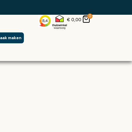
0
€
0,00
raak maken