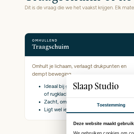
Dit is de vraag die we het vaakst krijgen. Elk mater
OMHULLEND
Traagschuim
Omhult je lichaam, verlaagt drukpunten en
dempt beweging.
Ideaal bij gevoelige schouders, heupen
of rugklachten
Zacht, omhullend liggevoel
Toestemming
Ligt wel iets warmer
Deze website maakt gebruik
We gebruiken cookies om cont