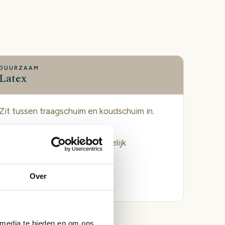
DUURZAAM
Latex
Zit tussen traagschuim en koudschuim in.
Soepel en veerkrachtig tegelijk
Stevige, gelijkmatige steun
Lange levensduur
Over
 media te bieden en om ons