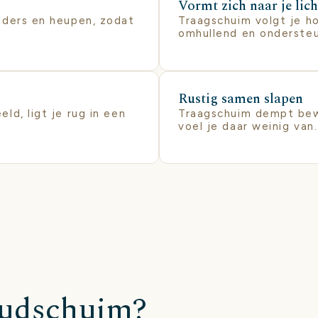
Vormt zich naar je li
uders en heupen, zodat
Traagschuim volgt je ho
omhullend en onderste
Rustig samen slapen
ld, ligt je rug in een
Traagschuim dempt bewe
voel je daar weinig van.
oudschuim?