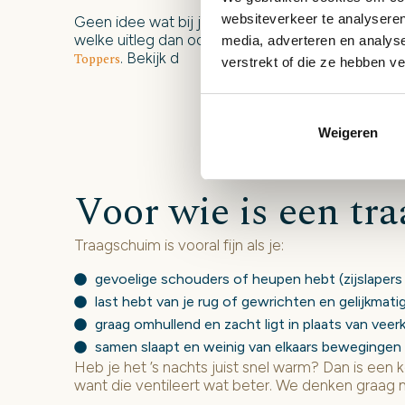
websiteverkeer te analyseren
Geen idee wat bij je past? Kom ze naast elkaar 
welke uitleg dan ook. Klik hier wanneer je meer w
media, adverteren en analys
. Bekijk d
Toppers
verstrekt of die ze hebben v
Weigeren
Voor wie is een tr
Traagschuim is vooral fijn als je:
gevoelige schouders of heupen hebt (zijslapers
last hebt van je rug of gewrichten en gelijkmat
graag omhullend en zacht ligt in plaats van veerk
samen slaapt en weinig van elkaars bewegingen 
Heb je het ’s nachts juist snel warm? Dan is een
want die ventileert wat beter. We denken graag 