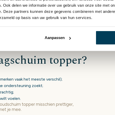
. Ook delen we informatie over uw gebruik van onze site met on
voelen in de showroom, dat zegt meer dan
ilt weten over
of
Koudschuim Toppers
Latex
e. Deze partners kunnen deze gegevens combineren met andere i
erzameld op basis van uw gebruik van hun services.
Aanpassen
aagschuim topper?
 merken vaak het meeste verschil);
ige ondersteuning zoekt;
rachtig;
wilt voelen.
 koudschuim topper misschien prettiger,
met je mee.