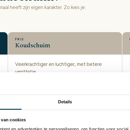
iaal heeft zijn eigen karakter. Zo kies je:
FRIS
Koudschuim
Veerkrachtiger en luchtiger, met betere
ventilatie.
Prettig als je het snel warm hebt
Steviger, frisser liggevoel
Veert sneller terug
Details
 van cookies
ent en advertenties te personaliseren, om functies voor social