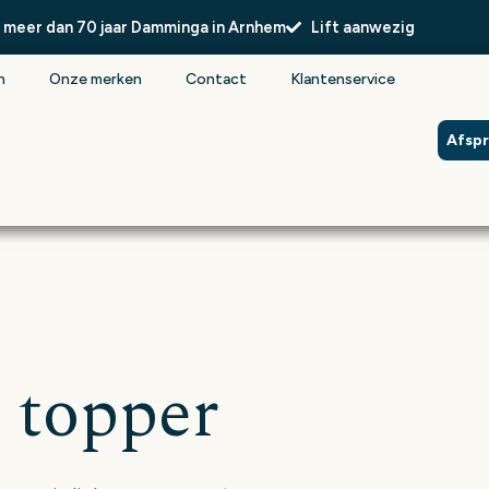
l meer dan 70 jaar Damminga in Arnhem
Lift aanwezig
n
Onze merken
Contact
Klantenservice
Afsp
 topper