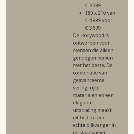
€ 3.399
180 x 210 van
€ 4.999 voor
€ 3.699
De Hollywood is
ontworpen voor
mensen die alleen
genoegen nemen
met het beste. De
combinatie van
geavanceerde
vering, rijke
materialen en een
elegante
uitstraling maakt
dit bed tot een
echte blikvanger in
de slaapkamer.