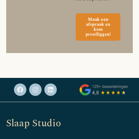
Maak een
afspraak en
kom
proefliggen!
Slaap Studio