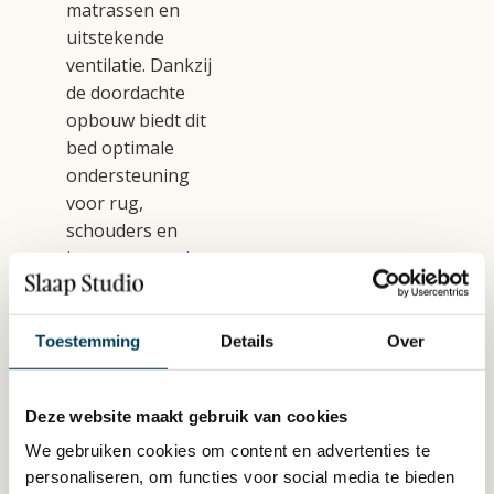
matrassen en
uitstekende
ventilatie. Dankzij
de doordachte
opbouw biedt dit
bed optimale
ondersteuning
voor rug,
schouders en
heupen, waardoor
je elke ochtend
uitgerust wakker
wordt.
Toestemming
Details
Over
Wil je
Avek
Deze website maakt gebruik van cookies
bedden kopen in
Arnhem
? De
Avek
We gebruiken cookies om content en advertenties te
Ninety boxspring
personaliseren, om functies voor social media te bieden