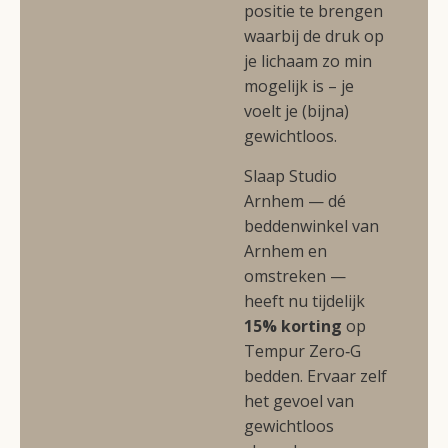
positie te brengen
waarbij de druk op
je lichaam zo min
mogelijk is – je
voelt je (bijna)
gewichtloos.
Slaap Studio
Arnhem — dé
beddenwinkel van
Arnhem en
omstreken —
heeft nu tijdelijk
15% korting
op
Tempur Zero‑G
bedden. Ervaar zelf
het gevoel van
gewichtloos