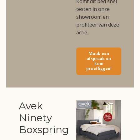
Komt dit bed snel
testen in onze
showroom en
profiteer van deze
actie.
Maak een
afspraak en
kom
proefliggen!
Avek
Ninety
Boxspring