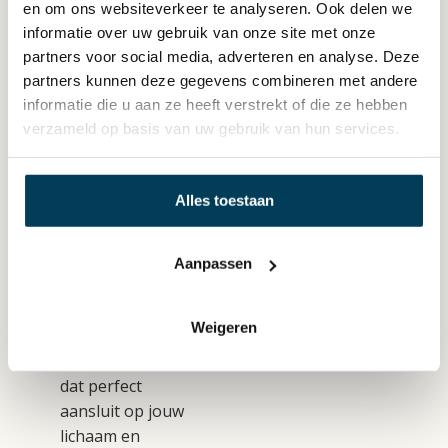
en om ons websiteverkeer te analyseren. Ook delen we
en andere Avek
informatie over uw gebruik van onze site met onze
modellen zijn te
partners voor social media, adverteren en analyse. Deze
koop bij
Slaap
partners kunnen deze gegevens combineren met andere
Studio in Arnhem
informatie die u aan ze heeft verstrekt of die ze hebben
, dé beddenwinkel
verzameld op basis van uw gebruik van hun services.
voor
kwaliteitsbedden
en persoonlijk
Alles toestaan
slaapadvies. In de
showroom kun je
de Avek bedden
Aanpassen
zelf ervaren en
krijg je deskundige
Weigeren
begeleiding bij het
kiezen van het bed
dat perfect
aansluit op jouw
lichaam en