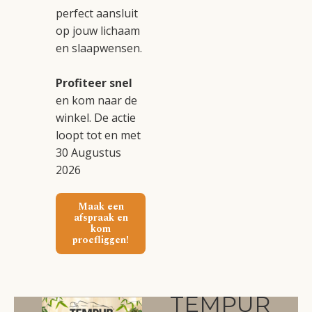
perfect aansluit
op jouw lichaam
en slaapwensen.
Profiteer snel
en kom naar de
winkel. De actie
loopt tot en met
30 Augustus
2026
Maak een
afspraak en
kom
proefliggen!
TEMPUR