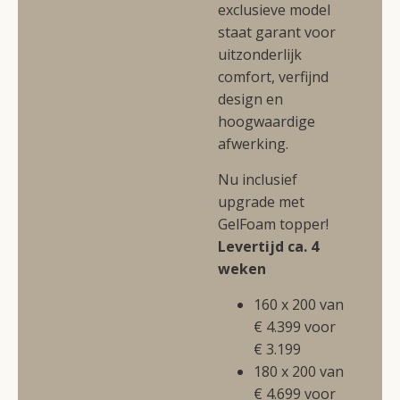
exclusieve model
staat garant voor
uitzonderlijk
comfort, verfijnd
design en
hoogwaardige
afwerking.
Nu inclusief
upgrade met
GelFoam topper!
Levertijd ca. 4
weken
160 x 200 van
€ 4.399 voor
€ 3.199
180 x 200 van
€ 4.699 voor