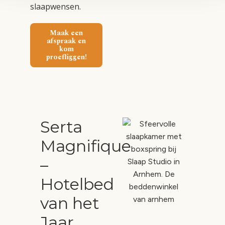
slaapwensen.
Maak een
afspraak en
kom
proefliggen!
Serta
Magnifique
–
Hotelbed
van het
Jaar