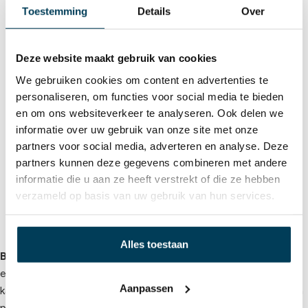
Toestemming
Details
Over
Deze website maakt gebruik van cookies
We gebruiken cookies om content en advertenties te
personaliseren, om functies voor social media te bieden
en om ons websiteverkeer te analyseren. Ook delen we
informatie over uw gebruik van onze site met onze
Bella Donna Hoeslaken
Bella Donna Hoeslaken Grijs
Gebroken Wit
partners voor social media, adverteren en analyse. Deze
€
64,00
-
€
144,00
€
62,95
-
€
142,00
partners kunnen deze gegevens combineren met andere
informatie die u aan ze heeft verstrekt of die ze hebben
verzameld op basis van uw gebruik van hun services.
2
3
4
5
6
7
→
1
Alles toestaan
Bella Donna hoeslakens
van Formesse combineren luxe,
elasticiteit en duurzaamheid. Gemaakt van supergekamd
Aanpassen
katoen met zijdeproteïne en aloë vera voor een zijdezacht en
pillingvrij oppervlak. Perfecte pasvorm, ook voor hoge