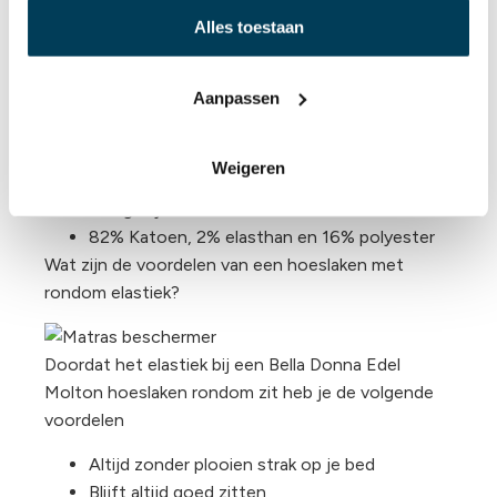
Zeer
lange
levensduur tot wel 8 jaar
Alles toestaan
De beste prijs voor de mooiste kwaliteit
Sterke rondom elastische band
Aanpassen
Duurzaam
Voor (split) toppers, matrassen en extra dikke
matrassen
Weigeren
Voelt zacht en aangenaam
Pilling vrij
82% Katoen, 2% elasthan en 16% polyester
Wat zijn de voordelen van een hoeslaken met
rondom elastiek?
Doordat het elastiek bij een Bella Donna Edel
Molton hoeslaken rondom zit heb je de volgende
voordelen
Altijd zonder plooien strak op je bed
Blijft altijd goed zitten