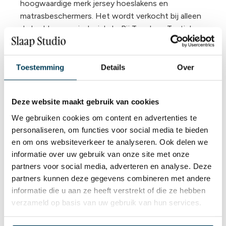
hoogwaardige merk jersey hoeslakens en
matrasbeschermers. Het wordt verkocht bij alleen
de bedden speciaal winkels. Bij Topsleep Textiel
willen wij naast onze ongeëvenaarde service alleen
kwaliteit leveren. We werken inmiddels ruim 30 jaar
samen met dit merk en verkopen het dan ook
Toestemming
Details
Over
graag.
Wat hoger in prijs? Ja dat klopt. Wij noemen dat
Deze website maakt gebruik van cookies
duurzaam kopen, iets waarvan je zeker weet dat je
We gebruiken cookies om content en advertenties te
er lang van kan gaan genieten.
personaliseren, om functies voor social media te bieden
en om ons websiteverkeer te analyseren. Ook delen we
Alle voordelen op een rij.
informatie over uw gebruik van onze site met onze
Houdt je matras schoon en fris
partners voor social media, adverteren en analyse. Deze
Kan zeer veel vocht opnemen
partners kunnen deze gegevens combineren met andere
Hoge vocht regulatie
informatie die u aan ze heeft verstrekt of die ze hebben
Zorgt dat je matras langer meegaat
verzameld op basis van uw gebruik van hun services.
Altijd de juiste pasvorm
Kreukels zijn verleden tijd