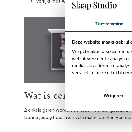
Verrijkt met Aloë Vera en Arganolie
Toestemming
Deze website maakt gebruik
We gebruiken cookies om cont
websiteverkeer te analyseren
media, adverteren en analys
verstrekt of die ze hebben v
Wat is een getwijnd hoes
Weigeren
2 enkele garen worden als touw in elkaar gedraaid. 
Donna jersey hoeslaken vele malen sterker. Een du