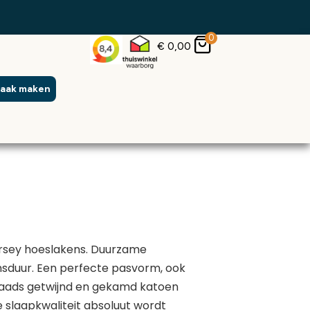
0
€
0,00
raak maken
ersey hoeslakens. Duurzame
nsduur. Een perfecte pasvorm, ook
raads getwijnd en gekamd katoen
e slaapkwaliteit absoluut wordt