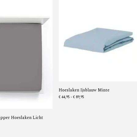
Hoeslaken Ijsblauw Minte
€
44,95
-
€
89,95
opper Hoeslaken Licht