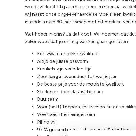
wordt verkocht bij alleen de bedden speciaal winkels
wij naast onze ongeëvenaarde service alleen kwalit
inmiddels ruim 30 jaar samen met dit merk en verko
Wat hoger in prijs? Ja dat klopt. Wij noemen dat d
zeker weet dat je er lang van kan gaan genieten.
Een zware en dikke kwaliteit
Altijd de juiste pasvorm
Kreukels zijn verleden tijd
Zeer
lange
levensduur tot wel 8 jaar
De beste prijs voor de mooiste kwaliteit
Sterke rondom elastische band
Duurzaam
Voor (split) toppers, matrassen en extra dikk
Voelt zacht en aangenaam
Pilling vrij
97 % gekamd mako katoen en 3 % elasthan