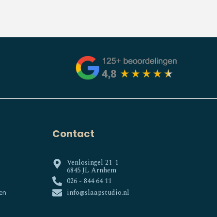
Contact
Venlosingel 21-1
6845 JL Arnhem
026 - 844 64 11
info@slaapstudio.nl
en