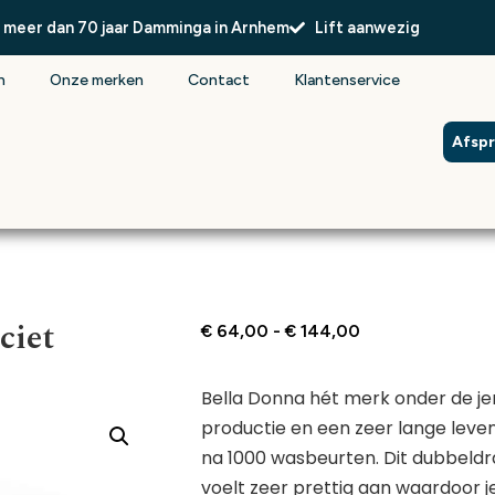
l meer dan 70 jaar Damminga in Arnhem
Lift aanwezig
n
Onze merken
Contact
Klantenservice
Afsp
ciet
€
64,00
-
€
144,00
Bella Donna hét merk onder de j
productie en een zeer lange leve
na 1000 wasbeurten. Dit dubbeld
voelt zeer prettig aan waardoor j