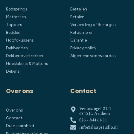
Boxsprings
Bestellen
Matrassen
Betalen
Toppers
Verzending of Bezorgen
Bedden
Retourneren
Hoofdkussens
Garantie
Dekbedden
Privacy policy
Dekbedovertrekken
Algemene voorwaarden
Hoeslakens & Moltons
Dekens
Over ons
Contact
Venlosingel 21-1
Over ons
6845 JL Arnhem
Contact
026 - 844 64 11
Duurzaamheid
info@slaapstudio.nl
Klantenbeoordelingen