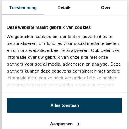
Toestemming
Details
Over
Merk
Bella Donna
Deze website maakt gebruik van cookies
Kleur
Licht Antraciet
We gebruiken cookies om content en advertenties te
personaliseren, om functies voor social media te bieden
en om ons websiteverkeer te analyseren. Ook delen we
informatie over uw gebruik van onze site met onze
partners voor social media, adverteren en analyse. Deze
Gerelateerde producten
partners kunnen deze gegevens combineren met andere
informatie die u aan ze heeft verstrekt of die ze hebben
verzameld op basis van uw gebruik van hun services.
Alles toestaan
Aanpassen