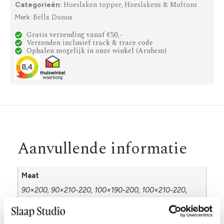
Hoeslaken topper
Hoeslakens & Moltons
Categorieën:
,
Bella Donna
Merk:
Gratis verzending vanaf €50,-
Verzonden inclusief track & trace code
Ophalen mogelijk in onze winkel (Arnhem)
Aanvullende informatie
Maat
90×200, 90×210-220, 100×190-200, 100×210-220,
120×190-200, 120×210-220, 140×190-200, 140×210-
220, 160×210-220, 160×200, 180×190-200, 180×210-
220, 200×210-220, 200×200