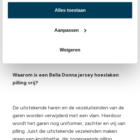
Alles toestaan
Een getwijnd hoeslaken wil zeggen dat er
meerdere enkelvoudige draden in elkaar worden
Aanpassen
gedraaid. Hierdoor wordt het Bella Donna jersey
hoeslaken vele malen sterker, waardoor het veel
langer meegaat. Een duurzaam hoeslaken dus.
Weigeren
Waarom is een Bella Donna jersey hoeslaken
pilling vrij?
De uitstekende haren en de vezeluiteinden van de
garen worden verwijderd met een vlam. Hierdoor
wordt het garen nog uniformer, zachter en vrij van
pilling. Juist die uitstekende vezeleinden maken
graag een knobbeltje, die zogenaamde pilling