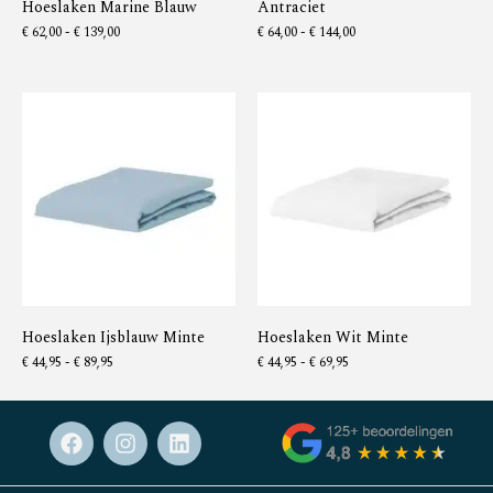
Hoeslaken Marine Blauw
Antraciet
€
62,00
-
€
139,00
€
64,00
-
€
144,00
Hoeslaken Ijsblauw Minte
Hoeslaken Wit Minte
€
44,95
-
€
89,95
€
44,95
-
€
69,95