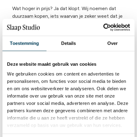
Wat hoger in prijs? Ja dat klopt. Wij noemen dat
duurzaam kopen, iets waarvan je zeker weet dat je
er lang van kan gaan genieten.
Een zware en dikke kwaliteit
Toestemming
Details
Over
Altijd de juiste pasvorm
Kreukels zijn verleden tijd
Zeer
lange
levensduur tot wel 8 jaar
Deze website maakt gebruik van cookies
De beste prijs voor de mooiste kwaliteit
We gebruiken cookies om content en advertenties te
Sterke rondom elastische band
personaliseren, om functies voor social media te bieden
Duurzaam
en om ons websiteverkeer te analyseren. Ook delen we
Voor (split) toppers, matrassen en extra dikke
informatie over uw gebruik van onze site met onze
matrassen
partners voor social media, adverteren en analyse. Deze
Voelt zacht en aangenaam
partners kunnen deze gegevens combineren met andere
Pilling vrij
informatie die u aan ze heeft verstrekt of die ze hebben
97 % gekamd mako katoen en 3 % elasthan
verzameld op basis van uw gebruik van hun services.
Verrijkt met Aloe Vera en Arganolie
Wat is een getwijnd hoeslaken?