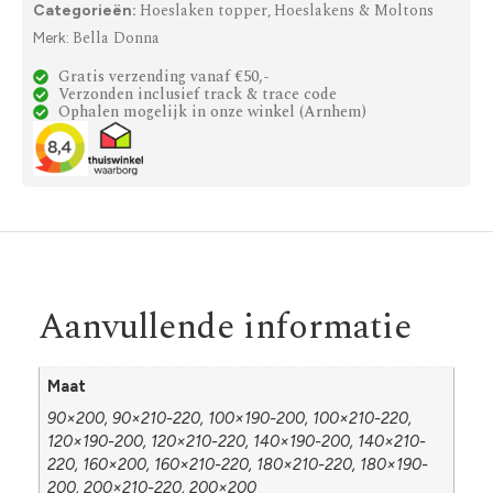
Hoeslaken topper
Hoeslakens & Moltons
Categorieën:
,
Bella Donna
Merk:
Gratis verzending vanaf €50,-
Verzonden inclusief track & trace code
Ophalen mogelijk in onze winkel (Arnhem)
Aanvullende informatie
Maat
90×200, 90×210-220, 100×190-200, 100×210-220,
120×190-200, 120×210-220, 140×190-200, 140×210-
220, 160×200, 160×210-220, 180×210-220, 180×190-
200, 200×210-220, 200×200