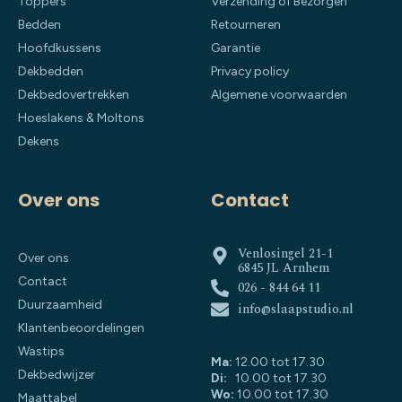
Toppers
Verzending of Bezorgen
Bedden
Retourneren
Hoofdkussens
Garantie
Dekbedden
Privacy policy
Dekbedovertrekken
Algemene voorwaarden
Hoeslakens & Moltons
Dekens
Over ons
Contact
Venlosingel 21-1
Over ons
6845 JL Arnhem
Contact
026 - 844 64 11
Duurzaamheid
info@slaapstudio.nl
Klantenbeoordelingen
Wastips
Ma:
12.00 tot 17.30
Dekbedwijzer
Di:
10.00 tot 17.30
Wo:
10.00 tot 17.30
Maattabel