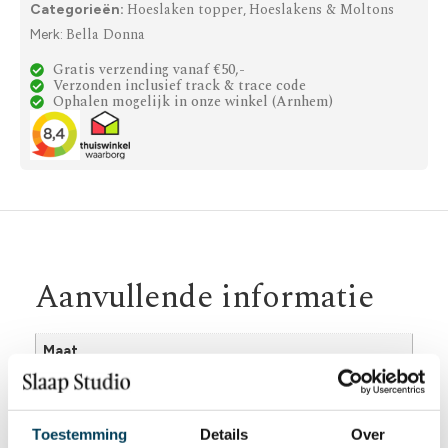
Hoeslaken topper
Hoeslakens & Moltons
Categorieën:
,
Bella Donna
Merk:
Gratis verzending vanaf €50,-
Verzonden inclusief track & trace code
Ophalen mogelijk in onze winkel (Arnhem)
Aanvullende informatie
Maat
90×200, 90×210-220, 100×190-200, 100×210-220,
120×190-200, 120×210-220, 140×190-200, 140×210-
220, 160×210-220, 160×200, 180×190-200, 180×210-
Toestemming
Details
Over
220, 200×210-220, 200×200