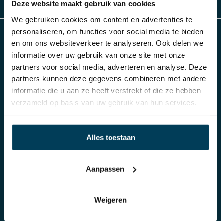
Deze website maakt gebruik van cookies
We gebruiken cookies om content en advertenties te
personaliseren, om functies voor social media te bieden
en om ons websiteverkeer te analyseren. Ook delen we
Slaap Studio
informatie over uw gebruik van onze site met onze
partners voor social media, adverteren en analyse. Deze
partners kunnen deze gegevens combineren met andere
Al meer dan 70 jaar Damminga in Arnhem
informatie die u aan ze heeft verstrekt of die ze hebben
verzameld op basis van uw gebruik van hun services.
Producten
Klantenservice
Alles toestaan
Boxsprings
Bestellen
Matrassen
Betalen
Aanpassen
Toppers
Verzending of Bezorgen
Bedden
Retourneren
Weigeren
Hoofdkussens
Garantie
Dekbedden
Privacy policy