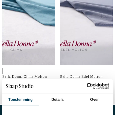
Bella Donna Clima Molton
Bella Donna Edel Molton
€
59,95
-
€
139,00
€
59,95
-
€
139,00
Toestemming
Details
Over