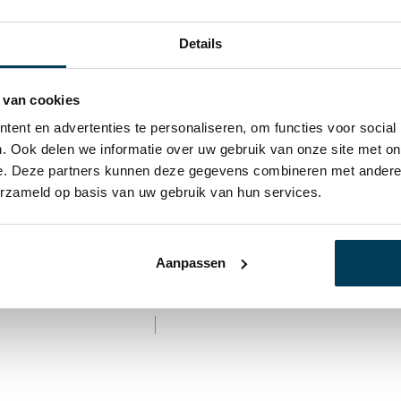
Details
 van cookies
ent en advertenties te personaliseren, om functies voor social
. Ook delen we informatie over uw gebruik van onze site met on
e. Deze partners kunnen deze gegevens combineren met andere i
erzameld op basis van uw gebruik van hun services.
lue Minte
Hoeslaken Olive Minte
Aanpassen
,95
€
44,95
-
€
89,95