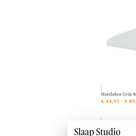
Licht Antraciet
Licht Blauw
Licht Geel
Licht Grijs
Linnen
Magenta
Marine
Marine Blauw
Mint
Mint Groen
Mokka
Mosgroen
Muskaat
Naturel
Nevel Grijs
Nightblue
Hoeslaken Grijs 
Olijf Groen
€
44,95
-
€
89
Olive
Oud Roze
Oyster
Parel Grijs
Pastel Groen
Petrol