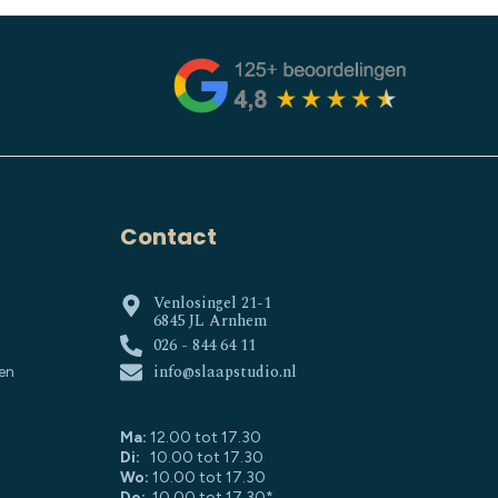
Contact
Venlosingel 21-1
6845 JL Arnhem
026 - 844 64 11
info@slaapstudio.nl
en
Ma:
12.00 tot 17.30
Di:
10.00 tot 17.30
Wo:
10.00 tot 17.30
Do:
10.00 tot 17.30*