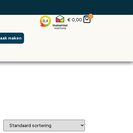
0
€
0,00
raak maken