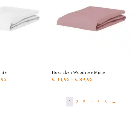
inte
Hoeslaken Woodrose Minte
,95
€
44,95
-
€
89,95
2
3
4
5
6
→
1