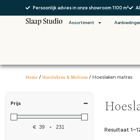
Persoonlijk advies in onze showroom 1100 m²
A
Assortiment
Aanbiedinge
Home
/
Hoeslakens & Moltons
/ Hoeslaken matras
Hoesl
Prijs
€
-
Resultaat 1–1
Minimale prijs
Maximale prijs