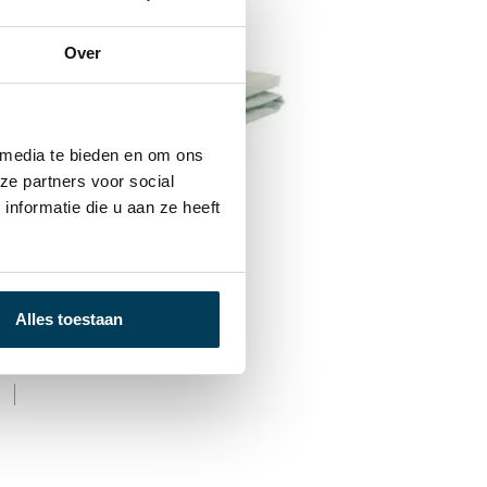
Over
 media te bieden en om ons
ze partners voor social
nformatie die u aan ze heeft
Hoeslaken Oyster Minte
Alles toestaan
€
44,95
-
€
89,95