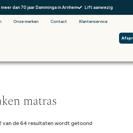
l meer dan 70 jaar Damminga in Arnhem
Lift aanwezig
n
Onze merken
Contact
Klantenservice
Afsp
aken matras
2 van de 64 resultaten wordt getoond