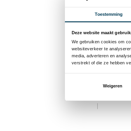
Pistache
Platina
Rood
Toestemming
Truffel
Vintage Roze
Wit
Deze website maakt gebruik
Woodrose
Yellow straw
We gebruiken cookies om cont
Zee Blauw
websiteverkeer te analyseren
Zilver Grijs
Zwart
media, adverteren en analys
verstrekt of die ze hebben v
Hoeslaken Nightb
Weigeren
€
44,95
-
€
89