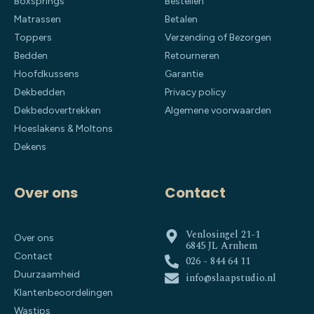
Boxsprings
Bestellen
Matrassen
Betalen
Toppers
Verzending of Bezorgen
Bedden
Retourneren
Hoofdkussens
Garantie
Dekbedden
Privacy policy
Dekbedovertrekken
Algemene voorwaarden
Hoeslakens & Moltons
Dekens
Over ons
Contact
Venlosingel 21-1
Over ons
6845 JL Arnhem
Contact
026 - 844 64 11
Duurzaamheid
info@slaapstudio.nl
Klantenbeoordelingen
Wastips