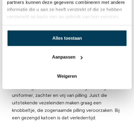
partners kunnen deze gegevens combineren met andere
informatie die u aan ze heeft verstrekt of die ze hebben
Bij merceriseren wordt het garen ronder en veel
verzameld op basis van uw gebruik van hun services.
gelijkmatiger gemaakt. Een extra voordeel is dat
het garen veel sterker wordt en zijde zacht met
een lichte glans.
Alles toestaan
Bij een gezengd hoeslaken worden de uiteinden
van de garen verbrand. Dit maakt een hoeslaken
Aanpassen
nog zachter en 100% pilling vrij.
De uitstekende haren en de vezeluiteinden van de
Weigeren
garen worden verwijderd met een vlam. Dit proces
heet zengen. Hierdoor wordt het garen nog
uniformer, zachter en vrij van pilling. Juist die
uitstekende vezeleinden maken graag een
knobbeltje, die zogenaamde pilling veroorzaken. Bij
een gezengd katoen is dat verledentijd.