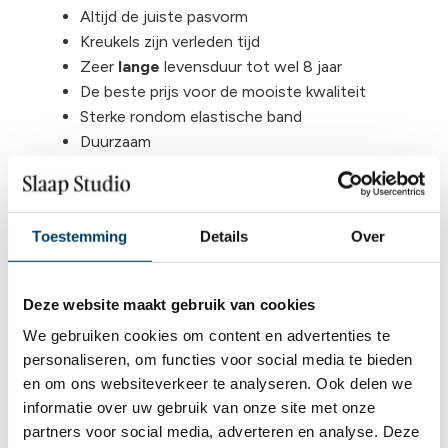
Altijd de juiste pasvorm
Kreukels zijn verleden tijd
Zeer
lange
levensduur tot wel 8 jaar
De beste prijs voor de mooiste kwaliteit
Sterke rondom elastische band
Duurzaam
Voor (split) toppers, matrassen en extra dikke
matrassen
Voelt zacht en aangenaam
Toestemming
Details
Over
Pilling vrij
97 % gekamd mako katoen en 3 % elasthan
Verrijkt met Aloe Vera en Arganolie
Deze website maakt gebruik van cookies
We gebruiken cookies om content en advertenties te
Wat is een
personaliseren, om functies voor social media te bieden
en om ons websiteverkeer te analyseren. Ook delen we
gemerceriseerd en
informatie over uw gebruik van onze site met onze
gezengd hoeslaken?
partners voor social media, adverteren en analyse. Deze