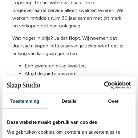
Topsleep Textiel willen wij naast onze
ongeëvenaarde service alleen kwaliteit leveren. We
werken inmiddels ruim 30 jaar samen met dit merk
en verkopen het dan ook graag.
Wat hoger in prijs? Ja dat klopt. Wij noemen dat
duurzaam kopen, iets waarvan je zeker weet dat je
er lang van kan gaan genieten.
Een zware en dikke kwaliteit
Altijd de juiste pasvorm
Kreukels zijn verleden tijd
Zeer
lange
levensduur tot wel 8 jaar
De beste prijs voor de mooiste kwaliteit
Toestemming
Details
Over
Sterke rondom elastische band
Duurzaam
Voor (split) toppers, matrassen en extra dikke
Deze website maakt gebruik van cookies
matrassen
We gebruiken cookies om content en advertenties te
Voelt zacht en aangenaam