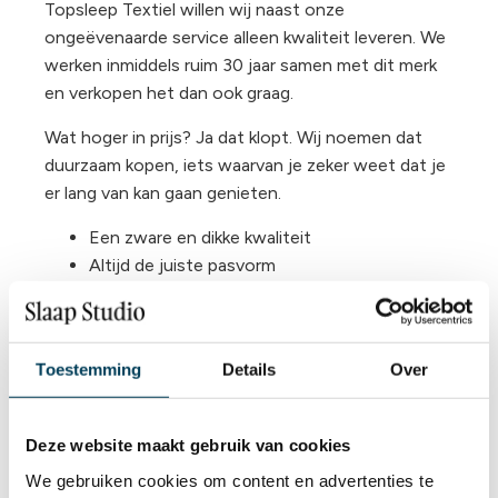
Topsleep Textiel willen wij naast onze
ongeëvenaarde service alleen kwaliteit leveren. We
werken inmiddels ruim 30 jaar samen met dit merk
en verkopen het dan ook graag.
Wat hoger in prijs? Ja dat klopt. Wij noemen dat
duurzaam kopen, iets waarvan je zeker weet dat je
er lang van kan gaan genieten.
Een zware en dikke kwaliteit
Altijd de juiste pasvorm
Kreukels zijn verleden tijd
Zeer
lange
levensduur tot wel 8 jaar
De beste prijs voor de mooiste kwaliteit
Toestemming
Details
Over
Sterke rondom elastische band
Duurzaam
Voor (split) toppers, matrassen en extra dikke
Deze website maakt gebruik van cookies
matrassen
We gebruiken cookies om content en advertenties te
Voelt zacht en aangenaam