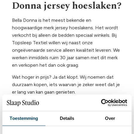
Donna jersey hoeslaken?
Bella Donna is het meest bekende en
hoogwaardige merk jersey hoeslakens. Het wordt
verkocht bij alleen de bedden speciaal winkels. Bij
Topsleep Textiel willen wij naast onze
ongeëvenaarde service alleen kwaliteit leveren. We
werken inmiddels ruim 30 jaar samen met dit merk
en verkopen het dan ook graag.
Wat hoger in prijs? Ja dat klopt. Wij noemen dat
duurzaam kopen, iets waarvan je zeker weet dat je
er lang van kan gaan genieten.
Een zware en dikke kwaliteit
Altijd de juiste pasvorm
Toestemming
Details
Over
Kreukels zijn verleden tijd
Zeer
lange
levensduur tot wel 8 jaar
De beste prijs voor de mooiste kwaliteit