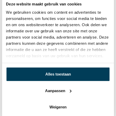
Deze website maakt gebruik van cookies
Sterke rondom elastische band
We gebruiken cookies om content en advertenties te
Duurzaam
personaliseren, om functies voor social media te bieden
Voor (split) toppers, matrassen en extra dikke
en om ons websiteverkeer te analyseren. Ook delen we
matrassen
informatie over uw gebruik van onze site met onze
Voelt zacht en aangenaam
partners voor social media, adverteren en analyse. Deze
Pilling vrij
partners kunnen deze gegevens combineren met andere
97 % gekamd mako katoen en 3 % elasthan
informatie die u aan ze heeft verstrekt of die ze hebben
Verrijkt met Aloë Vera en Arganolie
verzameld op basis van uw gebruik van hun services.
Alles toestaan
Aanpassen
Weigeren