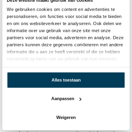
Je hoort op dit moment veel over aanpasbare
We gebruiken cookies om content en advertenties te
kussens. Helaas zijn dit allemaal prop kussens. Je
personaliseren, om functies voor social media te bieden
en om ons websiteverkeer te analyseren. Ook delen we
propt ze in de juiste vorm en vervolgens ga je
informatie over uw gebruik van onze site met onze
slapen en bewegen.
partners voor social media, adverteren en analyse. Deze
De losse vulling blijft nooit op z’n plek zitten
partners kunnen deze gegevens combineren met andere
waardoor de ondersteuning van je mooi gepropte
informatie die u aan ze heeft verstrekt of die ze hebben
kussen nooit het zelfde is.
verzameld op basis van uw gebruik van hun services.
Ons Technogel kussen is vormvast. Dat heeft als
voordeel dat je altijd de juiste ondersteuning hebt.
Alles toestaan
Het kussen bestaat uit 3 platen. Het bovenste
gedeelte met de Technogel techniek met daar
Aanpassen
onder 2 platen met verschillende hoogtes. Deze
kun je uit het kussen halen om jou de beste
hoogte te creëren.
Weigeren
Als je dit hebt gedaan zul je altijd een gelijke