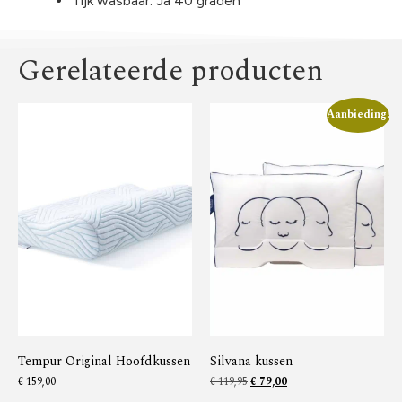
Tijk wasbaar: Ja 40 graden
Gerelateerde producten
Aanbieding!
Tempur Original Hoofdkussen
Silvana kussen
€
159,00
€
119,95
€
79,00