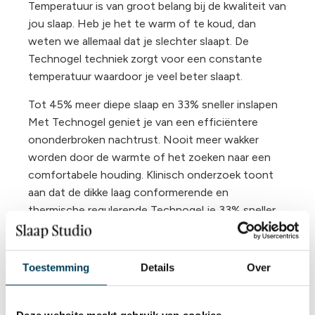
Temperatuur is van groot belang bij de kwaliteit van
jou slaap. Heb je het te warm of te koud, dan
weten we allemaal dat je slechter slaapt. De
Technogel techniek zorgt voor een constante
temperatuur waardoor je veel beter slaapt.
Tot 45% meer diepe slaap en 33% sneller inslapen
Met Technogel geniet je van een efficiëntere
ononderbroken nachtrust. Nooit meer wakker
worden door de warmte of het zoeken naar een
comfortabele houding. Klinisch onderzoek toont
aan dat de dikke laag conformerende en
thermische regulerende Technogel je 33% sneller
doet inslapen en de kwalitatieve diepe slaap tot
45% verlengt.
Toestemming
Details
Over
In hoogte aanpasbaar?
Een uniek concept. Een aanpasbaar hoofdkussen
met een
vormvaste
eigenschap.
Deze website maakt gebruik van cookies