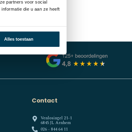
€
159,00
ze partners voor social
nformatie die u aan ze heeft
Alles toestaan
Contact
Venlosingel 21-1
6845 JL Arnhem
026 - 844 64 11