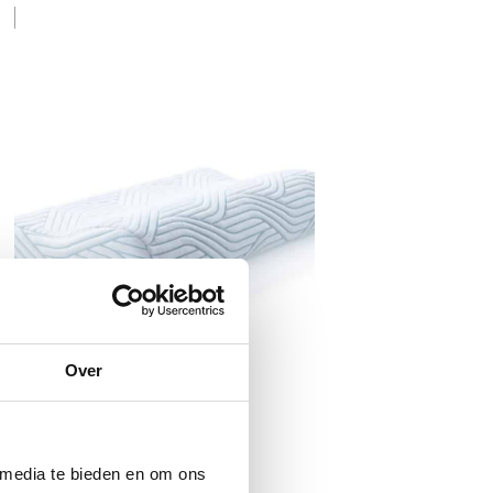
Over
 media te bieden en om ons
Tempur Original Hoofdkussen