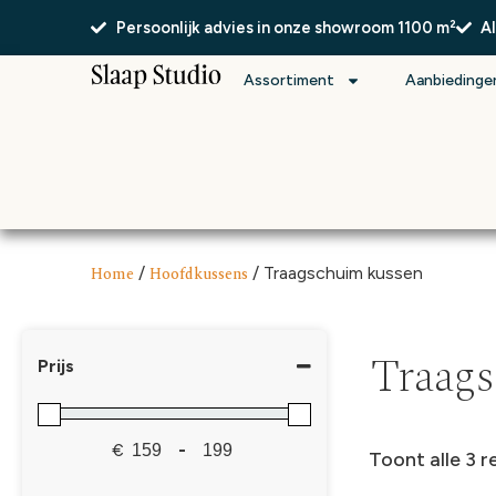
Persoonlijk advies in onze showroom 1100 m²
A
Assortiment
Aanbiedinge
Home
/
Hoofdkussens
/ Traagschuim kussen
Traag
Prijs
€
-
Toont alle 3 r
Minimale prijs
Maximale prijs