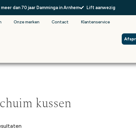
l meer dan 70 jaar Damminga in Arnhem
Lift aanwezig
n
Onze merken
Contact
Klantenservice
Afsp
schuim kussen
esultaten