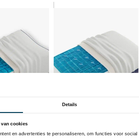
Details
 van cookies
ent en advertenties te personaliseren, om functies voor social
mic Aanpasbaar
Technogel De Luxe Aanpasbaar