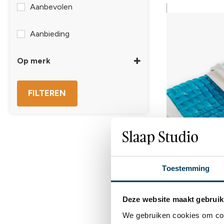
Aanbevolen
Aanbieding
Op merk
Technogel
(2)
FILTEREN
Toestemming
Deze website maakt gebruik
We gebruiken cookies om cont
Technogel Anato