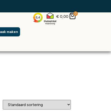
0
€
0,00
raak maken