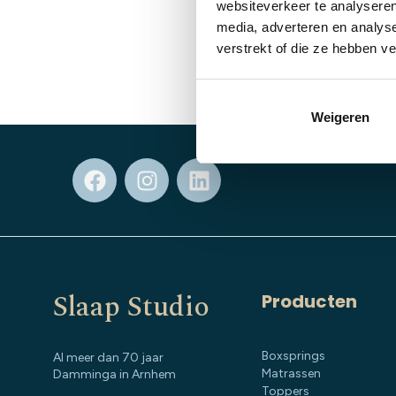
Hoofdkussen
websiteverkeer te analyseren
€
199,00
media, adverteren en analys
verstrekt of die ze hebben v
Weigeren
Slaap Studio
Producten
Boxsprings
Al meer dan 70 jaar
Matrassen
Damminga in Arnhem
Toppers