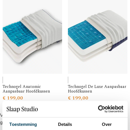
Technogel Anatomic
Technogel De Luxe Aanpasbaar
Aanpasbaar Hoofdkussen
Hoofdkussen
€
199,00
€
199,00
Verkoelend kussen heerlijk voor in de zomer of voor als je het
gewoon warm hebt in bed
Toestemming
Details
Over