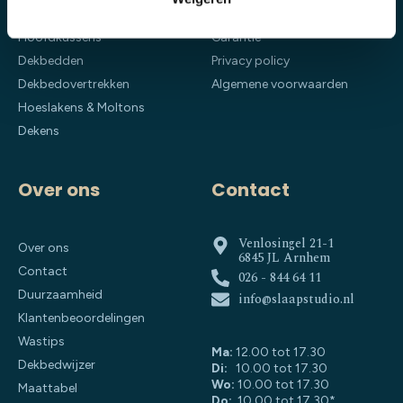
Bedden
Retourneren
Hoofdkussens
Garantie
Dekbedden
Privacy policy
Dekbedovertrekken
Algemene voorwaarden
Hoeslakens & Moltons
Dekens
Over ons
Contact
Venlosingel 21-1
Over ons
6845 JL Arnhem
Contact
026 - 844 64 11
Duurzaamheid
info@slaapstudio.nl
Klantenbeoordelingen
Wastips
Ma:
12.00 tot 17.30
Dekbedwijzer
Di:
10.00 tot 17.30
Wo:
10.00 tot 17.30
Maattabel
Do:
10.00 tot 17.30*