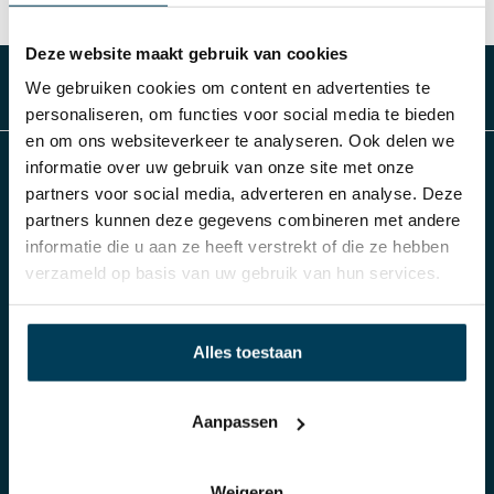
Deze website maakt gebruik van cookies
We gebruiken cookies om content en advertenties te
personaliseren, om functies voor social media te bieden
en om ons websiteverkeer te analyseren. Ook delen we
informatie over uw gebruik van onze site met onze
Slaap Studio
partners voor social media, adverteren en analyse. Deze
partners kunnen deze gegevens combineren met andere
informatie die u aan ze heeft verstrekt of die ze hebben
Al meer dan 70 jaar Damminga in Arnhem
verzameld op basis van uw gebruik van hun services.
Producten
Klantenservice
Alles toestaan
Aanpassen
Boxsprings
Bestellen
Matrassen
Betalen
Toppers
Verzending of Bezorgen
Weigeren