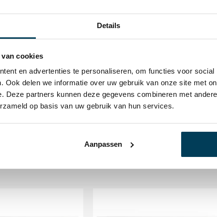
100×210
160×210
Details
an op de laagste warmtestand.
200×20
Matras dikte
tot 25 
 van cookies
Merk
Dommel
ent en advertenties te personaliseren, om functies voor social
. Ook delen we informatie over uw gebruik van onze site met on
e. Deze partners kunnen deze gegevens combineren met andere i
erzameld op basis van uw gebruik van hun services.
Aanpassen