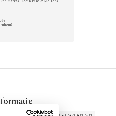
aken matras
Hoeslakens & Moltons
,
ode
Arnhem)
nformatie
 80×220, 80×200, 90×210, 90×220, 90×200, 100×200,