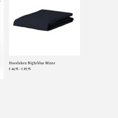
Hoeslaken Nightblue Minte
€
44,95
-
€
89,95