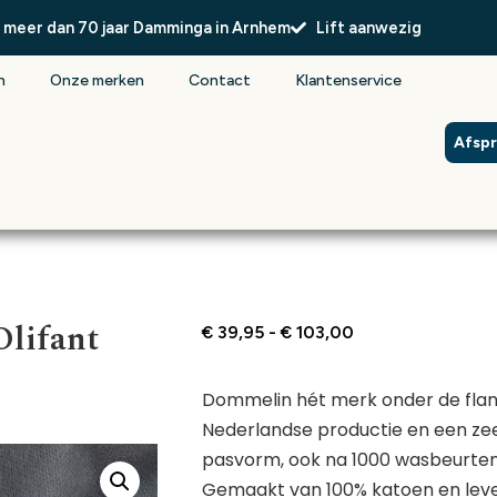
l meer dan 70 jaar Damminga in Arnhem
Lift aanwezig
n
Onze merken
Contact
Klantenservice
Afsp
lifant
€
39,95
-
€
103,00
Dommelin hét merk onder de flan
Nederlandse productie en een zee
pasvorm, ook na 1000 wasbeurten
Gemaakt van 100% katoen en lever