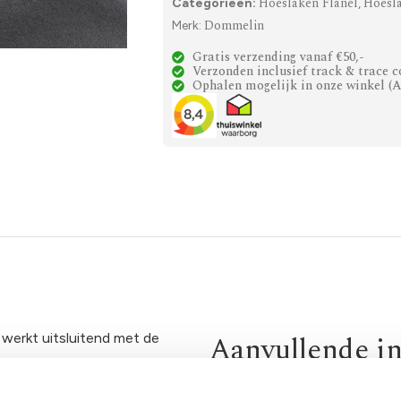
Hoeslaken Flanel
Hoesl
Categorieën:
,
Dommelin
Merk:
Gratis verzending vanaf €50,-
Verzonden inclusief track & trace c
Ophalen mogelijk in onze winkel (
Aanvullende i
werkt uitsluitend met de
stiek en is wasbaar op 60
Maat
80×210,