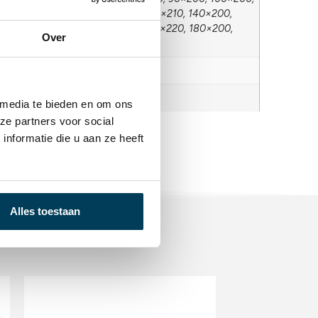
, 100×220, 120×200, 120×210, 140×210, 140×200,
, 160×220, 160×200, 180×210, 180×220, 180×200,
Over
0, 200×210, 200×220
cm, tot 35 cm, tot 45 cm
in
 media te bieden en om ons
ze partners voor social
nformatie die u aan ze heeft
Alles toestaan