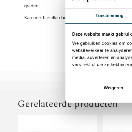
graden.
Toestemming
Kan een flanellen hoeslaken in de droger? Ja dat k
Deze website maakt gebruik
We gebruiken cookies om cont
websiteverkeer te analyseren
media, adverteren en analys
verstrekt of die ze hebben v
Weigeren
Gerelateerde producten