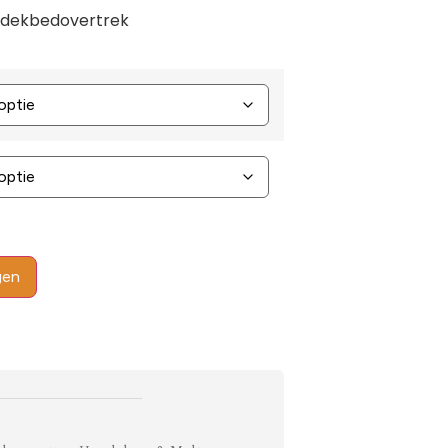
s dekbedovertrek
gen