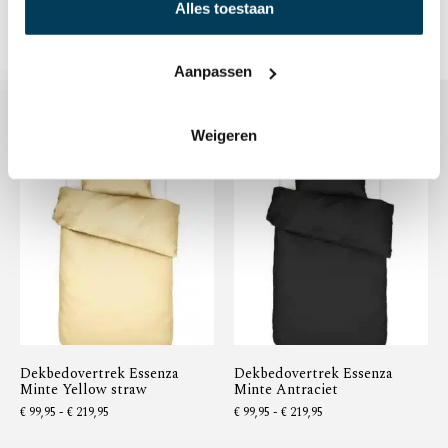
Alles toestaan
Aanpassen
Gerelateerde producten
Weigeren
Dekbedovertrek Essenza
Dekbedovertrek Essenza
Minte Yellow straw
Minte Antraciet
€
99,95
-
€
219,95
€
99,95
-
€
219,95