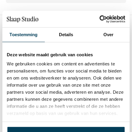
Toestemming
Details
Over
Aanvullende informatie
Deze website maakt gebruik van cookies
Maat
We gebruiken cookies om content en advertenties te
1p set 140×220+60×70, 2p set 200×220+2/60×70, 2p
set 240×220+2/60×70, 2p set 260×220+2/60×70
personaliseren, om functies voor social media te bieden
en om ons websiteverkeer te analyseren. Ook delen we
Kleur
informatie over uw gebruik van onze site met onze
Wit
partners voor social media, adverteren en analyse. Deze
partners kunnen deze gegevens combineren met andere
Materiaal
informatie die u aan ze heeft verstrekt of die ze hebben
100% katoen satijn
verzameld op basis van uw gebruik van hun services.
Merk
Essenza