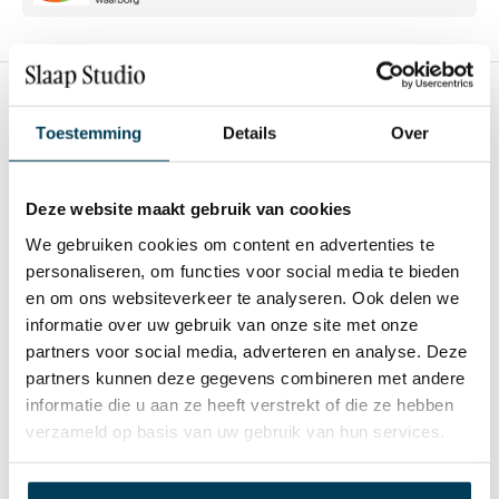
Toestemming
Details
Over
Aanvullende informatie
Deze website maakt gebruik van cookies
Maat
We gebruiken cookies om content en advertenties te
1p set 140×220+60×70, 2p set 260×220+2/60×70, 2p
personaliseren, om functies voor social media te bieden
set 200×220+2/60×70, 2p set 240×220+2/60×70
en om ons websiteverkeer te analyseren. Ook delen we
Kleur
informatie over uw gebruik van onze site met onze
Olive
partners voor social media, adverteren en analyse. Deze
partners kunnen deze gegevens combineren met andere
Materiaal
informatie die u aan ze heeft verstrekt of die ze hebben
100% katoen satijn
verzameld op basis van uw gebruik van hun services.
Merk
Essenza