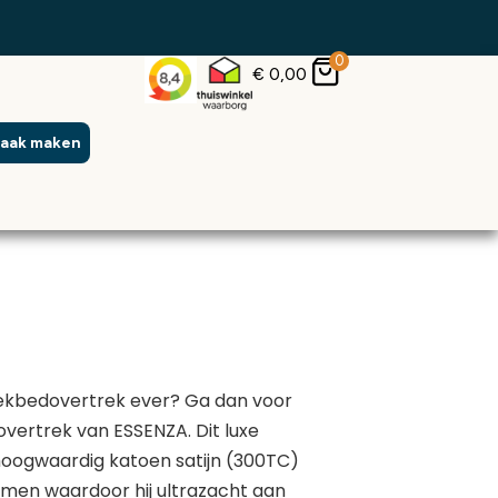
0
€
0,00
raak maken
dekbedovertrek ever? Ga dan voor
overtrek van ESSENZA. Dit luxe
oogwaardig katoen satijn (300TC)
men waardoor hij ultrazacht aan