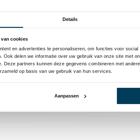
Aanvullende i
Details
Maat
1p set 
 van cookies
240×22
ent en advertenties te personaliseren, om functies voor social
Kleur
Ijsblauw
. Ook delen we informatie over uw gebruik van onze site met on
e. Deze partners kunnen deze gegevens combineren met andere i
Materiaal
100% ka
erzameld op basis van uw gebruik van hun services.
Merk
Essenz
Aanpassen