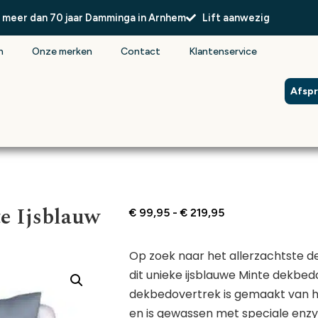
l meer dan 70 jaar Damminga in Arnhem
Lift aanwezig
n
Onze merken
Contact
Klantenservice
Afsp
e Ijsblauw
€
99,95
-
€
219,95
Op zoek naar het allerzachtste 
dit unieke ijsblauwe Minte dekbed
dekbedovertrek is gemaakt van h
en is gewassen met speciale enzy