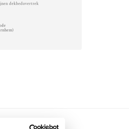
ijnen dekbedovertrek
ode
Arnhem)