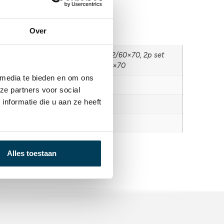
nformatie
Over
140×220+60×70, 2p set 200×220+2/60×70, 2p set
0+2/60×70, 2p set 260×220+2/60×70
 media te bieden en om ons
ze partners voor social
nformatie die u aan ze heeft
toen satijn
a
Alles toestaan