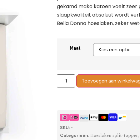
gekamd mako katoen voelt zeer p
slaapkwaliteit absoluut wordt ve
Bella Donna hoeslaken, zeker wete
Maat
Toevoegen aan winkelwa
SKU:
-
Hoeslaken split-topper
Categorieën:
,