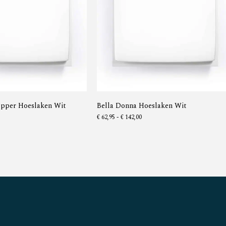
opper Hoeslaken Wit
Bella Donna Hoeslaken Wit
€
62,95
-
€
142,00