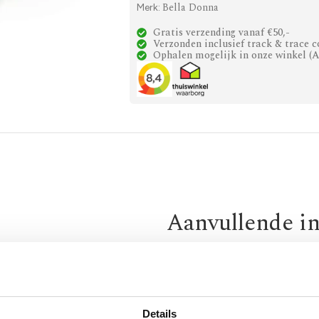
Bella Donna
Merk:
Gratis verzending vanaf €50,-
Verzonden inclusief track & trace c
Ophalen mogelijk in onze winkel (
Aanvullende i
Maat
140 x 20
180 x 2
Merk
Bella D
Details