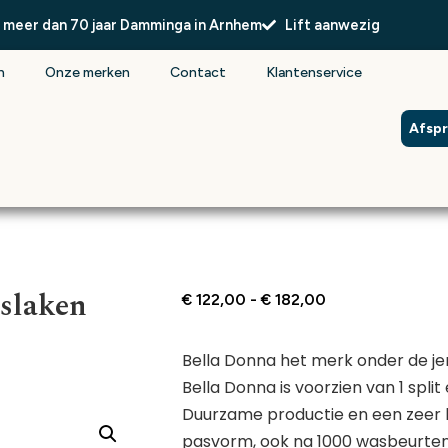
l meer dan 70 jaar Damminga in Arnhem
Lift aanwezig
n
Onze merken
Contact
Klantenservice
Afsp
slaken
€
122,00
-
€
182,00
Bella Donna het merk onder de je
Bella Donna is voorzien van 1 split
Duurzame productie en een zeer 
pasvorm, ook na 1000 wasbeurten.