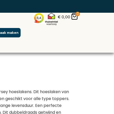
0
€
0,00
raak maken
rsey hoeslakens. Dit hoeslaken van
 en geschikt voor alle type toppers.
lange levensduur. Een perfecte
 Dit dubbeldraads getwijnd en