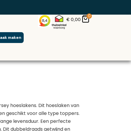
0
€
0,00
raak maken
rsey hoeslakens. Dit hoeslaken van
 en geschikt voor alle type toppers.
lange levensduur. Een perfecte
 Dit dubbeldraads getwijnd en