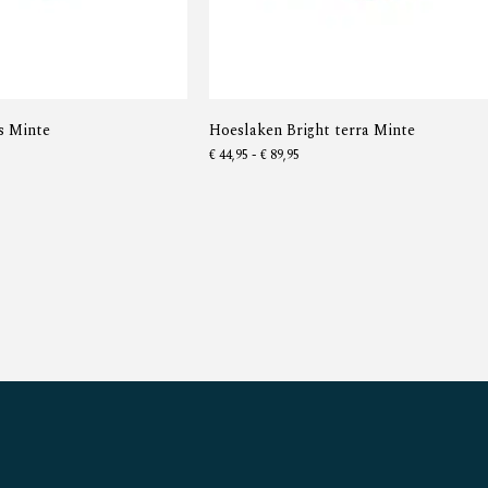
s Minte
Hoeslaken Bright terra Minte
€
44,95
-
€
89,95