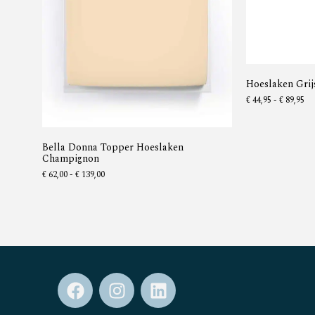
Hoeslaken Grij
€
44,95
-
€
89,95
Bella Donna Topper Hoeslaken
Champignon
€
62,00
-
€
139,00