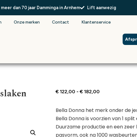
l meer dan 70 jaar Damminga in Arnhem
Lift aanwezig
n
Onze merken
Contact
Klantenservice
Afsp
slaken
€
122,00
-
€
182,00
Bella Donna het merk onder de je
Bella Donna is voorzien van 1 split
Duurzame productie en een zeer 
pasvorm, ook na 1000 wasbeurten.