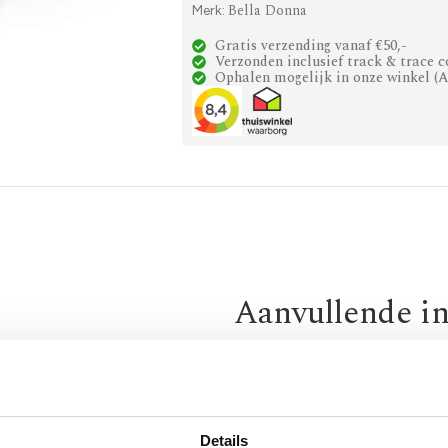
Bella Donna
Merk:
Gratis verzending vanaf €50,-
Verzonden inclusief track & trace c
Ophalen mogelijk in onze winkel (
Aanvullende i
Maat
140 x 20
180 x 2
Merk
Bella D
Details