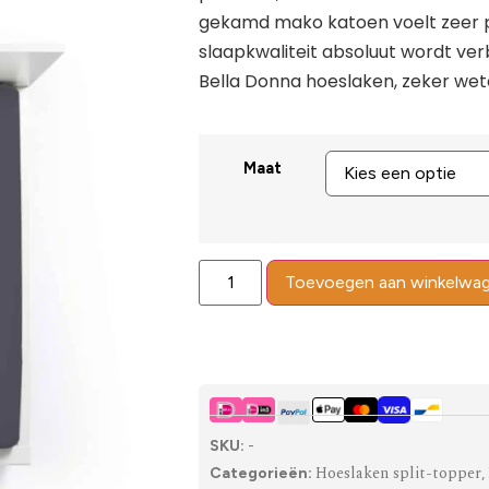
gekamd mako katoen voelt zeer p
slaapkwaliteit absoluut wordt ve
Bella Donna hoeslaken, zeker wete
Maat
Toevoegen aan winkelwa
SKU:
-
Hoeslaken split-topper
Categorieën:
,