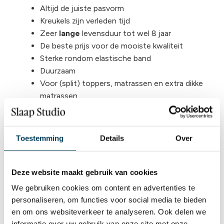
Altijd de juiste pasvorm
Kreukels zijn verleden tijd
Zeer
lange
levensduur tot wel 8 jaar
De beste prijs voor de mooiste kwaliteit
Sterke rondom elastische band
Duurzaam
Voor (split) toppers, matrassen en extra dikke
matrassen
Voelt zacht en aangenaam
Pilling vrij
97 % gekamd mako katoen en 3 % elasthan
Toestemming
Details
Over
Verrijkt met Aloe Vera en Arganolie
Deze website maakt gebruik van cookies
Wat is een
We gebruiken cookies om content en advertenties te
gemerceriseerd en
personaliseren, om functies voor social media te bieden
gezengd hoeslaken?
en om ons websiteverkeer te analyseren. Ook delen we
informatie over uw gebruik van onze site met onze