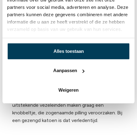
partners voor social media, adverteren en analyse. Deze
Bij merceriseren wordt het garen ronder en veel
partners kunnen deze gegevens combineren met andere
gelijkmatiger gemaakt. Een extra voordeel is dat
informatie die u aan ze heeft verstrekt of die ze hebben
het garen veel sterker wordt en zijde zacht met
verzameld op basis van uw gebruik van hun services.
een lichte glans.
Bij een gezengd hoeslaken worden de uiteinden
Alles toestaan
van de garen verbrand. Dit maakt een hoeslaken
nog zachter en 100% pilling vrij.
Aanpassen
De uitstekende haren en de vezeluiteinden van de
garen worden verwijderd met een vlam. Dit proces
heet zengen. Hierdoor wordt het garen nog
Weigeren
uniformer, zachter en vrij van pilling. Juist die
uitstekende vezeleinden maken graag een
knobbeltje, die zogenaamde pilling veroorzaken. Bij
een gezengd katoen is dat verledentijd.