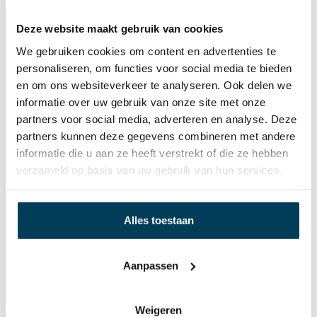
Sterke rondom elastische band
Deze website maakt gebruik van cookies
Duurzaam
We gebruiken cookies om content en advertenties te
Voor (split) toppers, matrassen en extra dikke
personaliseren, om functies voor social media te bieden
matrassen
en om ons websiteverkeer te analyseren. Ook delen we
Voelt zacht en aangenaam
informatie over uw gebruik van onze site met onze
Pilling vrij
partners voor social media, adverteren en analyse. Deze
97 % gekamd mako katoen en 3 % elasthan
partners kunnen deze gegevens combineren met andere
Verrijkt met Aloë Vera en Arganolie
informatie die u aan ze heeft verstrekt of die ze hebben
verzameld op basis van uw gebruik van hun services.
Alles toestaan
Aanpassen
Weigeren