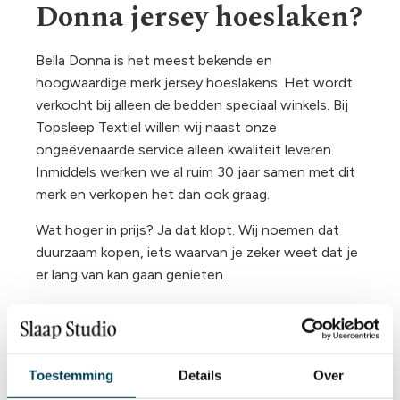
Donna jersey hoeslaken?
Bella Donna is het meest bekende en
hoogwaardige merk jersey hoeslakens. Het wordt
verkocht bij alleen de bedden speciaal winkels. Bij
Topsleep Textiel willen wij naast onze
ongeëvenaarde service alleen kwaliteit leveren.
Inmiddels werken we al ruim 30 jaar samen met dit
merk en verkopen het dan ook graag.
Wat hoger in prijs? Ja dat klopt. Wij noemen dat
duurzaam kopen, iets waarvan je zeker weet dat je
er lang van kan gaan genieten.
Een zware en dikke kwaliteit
Altijd de juiste pasvorm
Kreukels zijn verleden tijd
Toestemming
Details
Over
Zeer
lange
levensduur tot wel 8 jaar
De beste prijs voor de mooiste kwaliteit