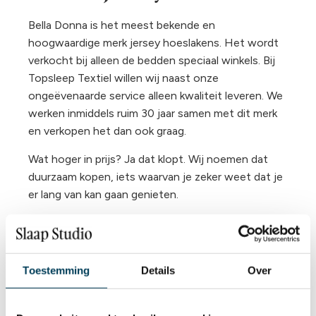
Bella Donna is het meest bekende en
hoogwaardige merk jersey hoeslakens. Het wordt
verkocht bij alleen de bedden speciaal winkels. Bij
Topsleep Textiel willen wij naast onze
ongeëvenaarde service alleen kwaliteit leveren. We
werken inmiddels ruim 30 jaar samen met dit merk
en verkopen het dan ook graag.
Wat hoger in prijs? Ja dat klopt. Wij noemen dat
duurzaam kopen, iets waarvan je zeker weet dat je
er lang van kan gaan genieten.
Een zware en dikke kwaliteit
Altijd de juiste pasvorm
Kreukels zijn verleden tijd
Toestemming
Details
Over
Zeer
lange
levensduur tot wel 8 jaar
De beste prijs voor de mooiste kwaliteit
Sterke rondom elastische band