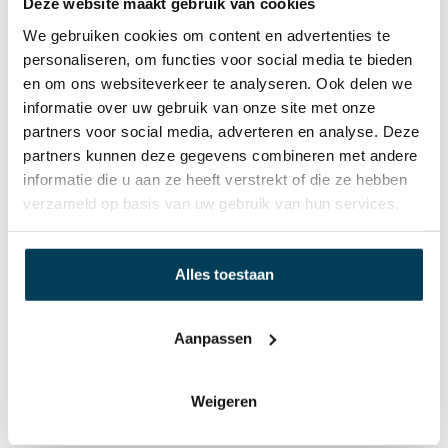
Deze website maakt gebruik van cookies
Duurzaam
We gebruiken cookies om content en advertenties te
Voor (split) toppers, matrassen en extra dikke
personaliseren, om functies voor social media te bieden
matrassen
en om ons websiteverkeer te analyseren. Ook delen we
Voelt zacht en aangenaam
informatie over uw gebruik van onze site met onze
Pilling vrij
partners voor social media, adverteren en analyse. Deze
97 % gekamd mako katoen en 3 % elasthan
partners kunnen deze gegevens combineren met andere
Verrijkt met Aloë Vera en Arganolie
informatie die u aan ze heeft verstrekt of die ze hebben
verzameld op basis van uw gebruik van hun services.
Alles toestaan
Aanpassen
Weigeren