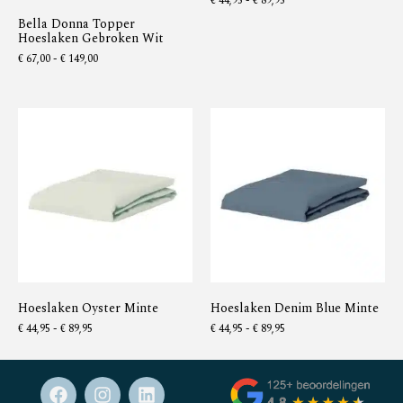
€
44,95
-
€
89,95
Bella Donna Topper
Hoeslaken Gebroken Wit
€
67,00
-
€
149,00
Hoeslaken Oyster Minte
Hoeslaken Denim Blue Minte
€
44,95
-
€
89,95
€
44,95
-
€
89,95