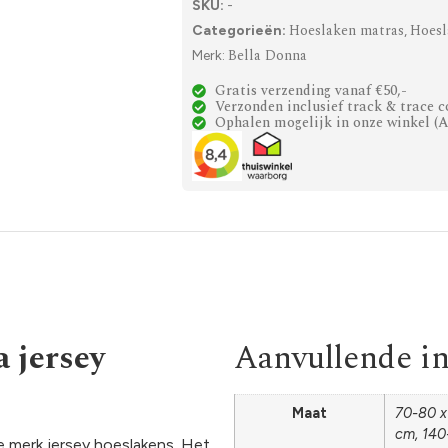
SKU:
-
Hoeslaken matras
Hoesl
Categorieën:
,
Bella Donna
Merk:
Gratis verzending vanaf €50,-
Verzonden inclusief track & trace c
Ophalen mogelijk in onze winkel (
 jersey
Aanvullende i
Maat
70-80 x
cm, 140
 merk jersey hoeslakens. Het