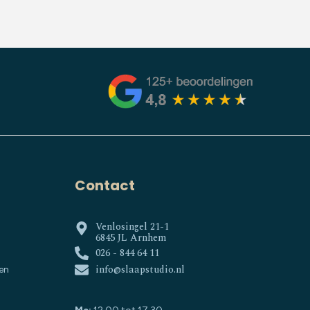
Contact
Venlosingel 21-1
6845 JL Arnhem
026 - 844 64 11
info@slaapstudio.nl
en