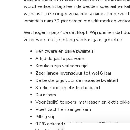
wordt verkocht bij alleen de bedden speciaal winkels
wij naast onze ongeëvenaarde service alleen kwalit
inmiddels ruim 30 jaar samen met dit merk en verko
Wat hoger in prijs? Ja dat klopt. Wij noemen dat d
zeker weet dat je er lang van kan gaan genieten.
Een zware en dikke kwaliteit
Altijd de juiste pasvorm
Kreukels zijn verleden tijd
Zeer
lange
levensduur tot wel 8 jaar
De beste prijs voor de mooiste kwaliteit
Sterke rondom elastische band
Duurzaam
Voor (split) toppers, matrassen en extra dikk
Voelt zacht en aangenaam
Pilling vrij
97 % gekamd mako katoen en 3 % elasthan