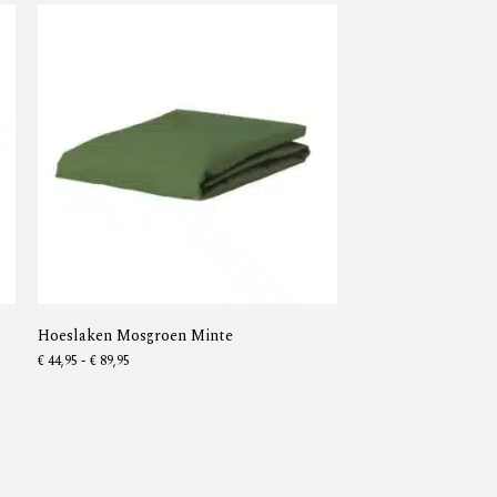
Hoeslaken Mosgroen Minte
€
44,95
-
€
89,95