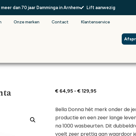
l meer dan 70 jaar Damminga in Arnhem
Lift aanwezig
n
Onze merken
Contact
Klantenservice
Afsp
nta
€
64,95
-
€
129,95
Bella Donna hét merk onder de j
productie en een zeer lange leve
na 1000 wasbeurten. Dit dubbeld
voelt zeer prettig aan waardoor j