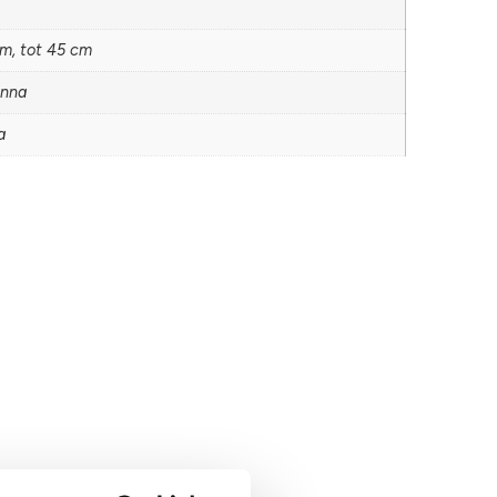
cm, tot 45 cm
onna
a