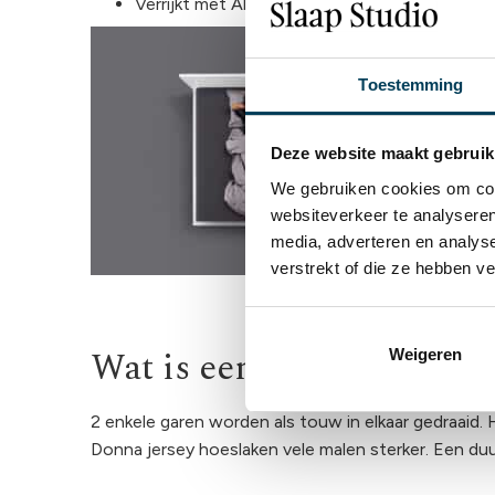
Verrijkt met Aloë Vera en Arganolie
Toestemming
Deze website maakt gebruik
We gebruiken cookies om cont
websiteverkeer te analyseren
media, adverteren en analys
verstrekt of die ze hebben v
Wat is een getwijnd hoes
Weigeren
2 enkele garen worden als touw in elkaar gedraaid. 
Donna jersey hoeslaken vele malen sterker. Een du