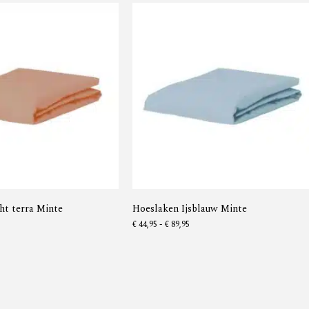
ht terra Minte
Hoeslaken Ijsblauw Minte
€
44,95
-
€
89,95