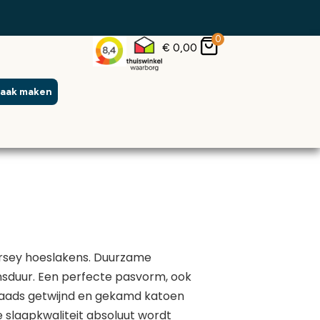
0
€
0,00
raak maken
ersey hoeslakens. Duurzame
nsduur. Een perfecte pasvorm, ook
raads getwijnd en gekamd katoen
e slaapkwaliteit absoluut wordt