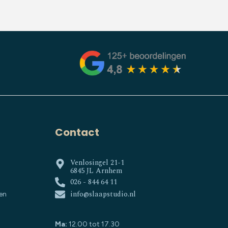
Contact
Venlosingel 21-1
6845 JL Arnhem
026 - 844 64 11
info@slaapstudio.nl
en
Ma:
12.00 tot 17.30