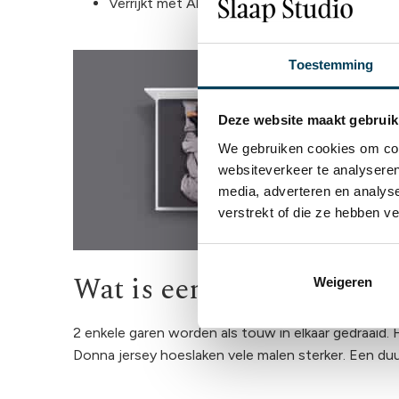
Verrijkt met Aloe Vera en Arganolie
Toestemming
Deze website maakt gebruik
We gebruiken cookies om cont
websiteverkeer te analyseren
media, adverteren en analys
verstrekt of die ze hebben v
Wat is een getwijnd hoes
Weigeren
2 enkele garen worden als touw in elkaar gedraaid. 
Donna jersey hoeslaken vele malen sterker. Een du