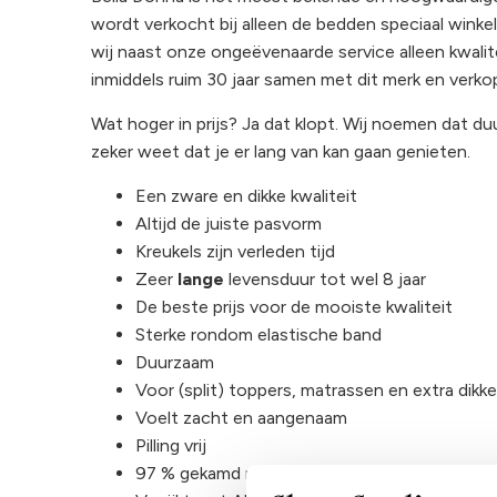
wordt verkocht bij alleen de bedden speciaal winkels
wij naast onze ongeëvenaarde service alleen kwalit
inmiddels ruim 30 jaar samen met dit merk en verko
Wat hoger in prijs? Ja dat klopt. Wij noemen dat d
zeker weet dat je er lang van kan gaan genieten.
Een zware en dikke kwaliteit
Altijd de juiste pasvorm
Kreukels zijn verleden tijd
Zeer
lange
levensduur tot wel 8 jaar
De beste prijs voor de mooiste kwaliteit
Sterke rondom elastische band
Duurzaam
Voor (split) toppers, matrassen en extra dikk
Voelt zacht en aangenaam
Pilling vrij
97 % gekamd mako katoen en 3 % elasthan