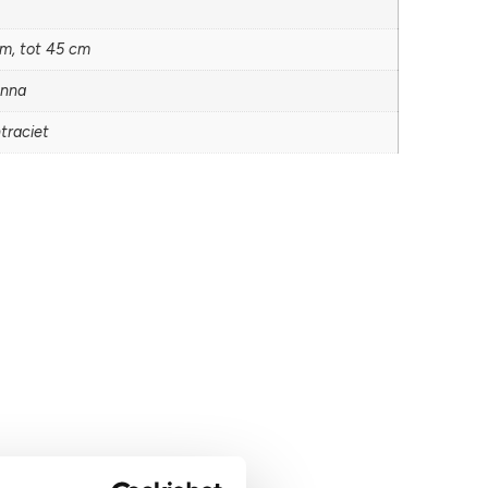
cm, tot 45 cm
onna
traciet