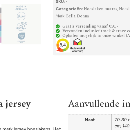
SKU:
-
Hoeslaken matras
Hoesl
Categorieën:
,
Bella Donna
Merk:
Gratis verzending vanaf €50,-
Verzonden inclusief track & trace c
Ophalen mogelijk in onze winkel (
 jersey
Aanvullende i
Maat
70-80 x
cm, 140
 merk jersey hoeslakens. Het