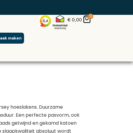
0
€
0,00
raak maken
ersey hoeslakens. Duurzame
nsduur. Een perfecte pasvorm, ook
raads getwijnd en gekamd katoen
e slaapkwaliteit absoluut wordt