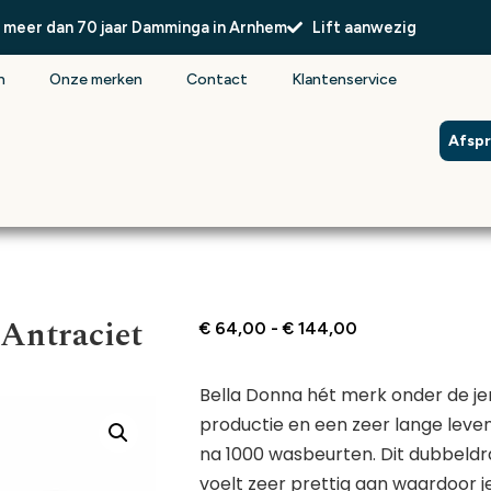
l meer dan 70 jaar Damminga in Arnhem
Lift aanwezig
n
Onze merken
Contact
Klantenservice
Afsp
Antraciet
€
64,00
-
€
144,00
Bella Donna hét merk onder de j
productie en een zeer lange leve
na 1000 wasbeurten. Dit dubbeld
voelt zeer prettig aan waardoor j