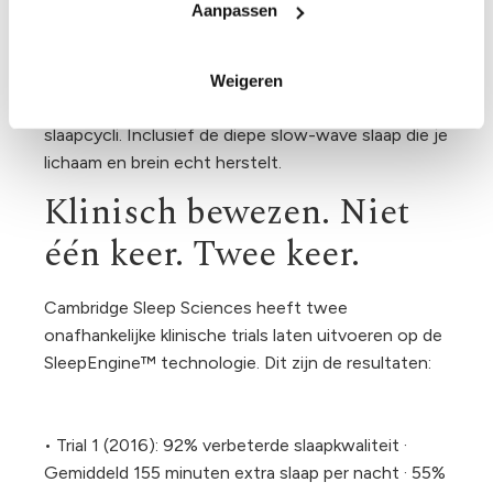
Aanpassen
Denk aan een concert: eerst klapt iedereen door
elkaar. Na een paar seconden klapt het hele publiek
als één. Dat is wat er in je slaapbrein gebeurt. Het
Weigeren
synchroniseert. Het beweegt door de juiste
slaapcycli. Inclusief de diepe slow-wave slaap die je
lichaam en brein echt herstelt.
Klinisch bewezen. Niet
één keer. Twee keer.
Cambridge Sleep Sciences heeft twee
onafhankelijke klinische trials laten uitvoeren op de
SleepEngine™ technologie. Dit zijn de resultaten:
• Trial 1 (2016): 92% verbeterde slaapkwaliteit ·
Gemiddeld 155 minuten extra slaap per nacht · 55%