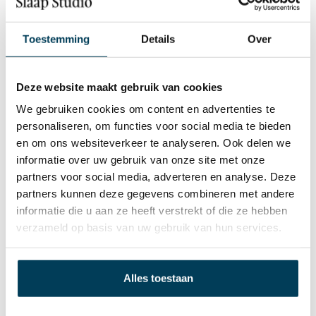
wakker en kun je niet meer slapen. Of slaap je 7 uur
en voel je je toch gebroken als je opstaat.
Toestemming
Details
Over
Dat komt niet doordat jij iets verkeerd doet. Het
komt doordat je het ’ verkeerde probleem’ probeert
op te lossen.
Deze website maakt gebruik van cookies
Slaapapps meten je slaap. Witte ruis maskeert
We gebruiken cookies om content en advertenties te
geluiden. Slaapmiddelen sederen je brein. Maar geen
personaliseren, om functies voor social media te bieden
van deze traint je hersenen om anders te slapen.
en om ons websiteverkeer te analyseren. Ook delen we
Dat is het verschil.
informatie over uw gebruik van onze site met onze
Hoe de SleepEngine™
partners voor social media, adverteren en analyse. Deze
partners kunnen deze gegevens combineren met andere
POD werkt
informatie die u aan ze heeft verstrekt of die ze hebben
verzameld op basis van uw gebruik van hun services.
De POD legt je onder of achter je kussen en speelt
de hele nacht gepatenteerde neuro-akoestische
Alles toestaan
geluidspatronen af. Deze patronen zijn nauwelijks
hoorbaar maar je hersengolven volgen ze
automatisch.