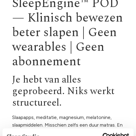
SleepEngine™ POD
— Klinisch bewezen
beter slapen | Geen
wearables | Geen
abonnement
Je hebt van alles
geprobeerd. Niks werkt
structureel.
Slaapapps, meditatie, magnesium, melatonine,
slaapmiddelen. Misschien zelfs een duur matras. En
toch lig je ’s avonds te malen. Word je om 3 uur