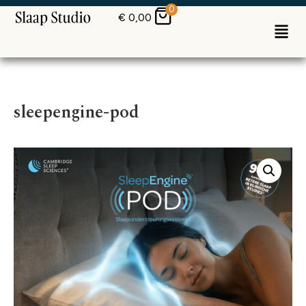
0
€
0,00
sleepengine-pod