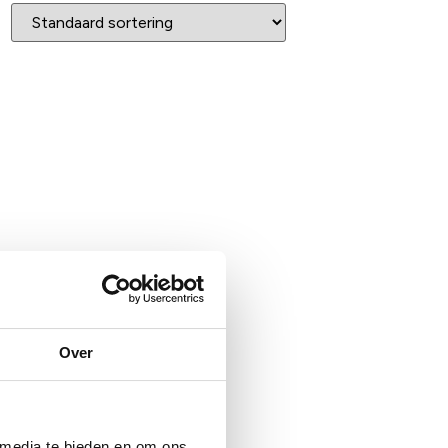
Over
 media te bieden en om ons