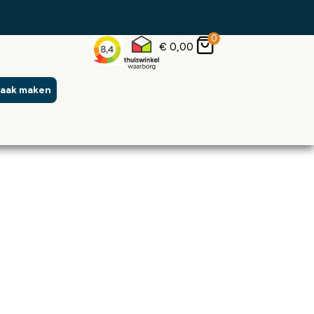
0
€
0,00
raak maken