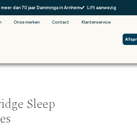
l meer dan 70 jaar Damminga in Arnhem
Lift aanwezig
n
Onze merken
Contact
Klantenservice
Afsp
idge Sleep
es