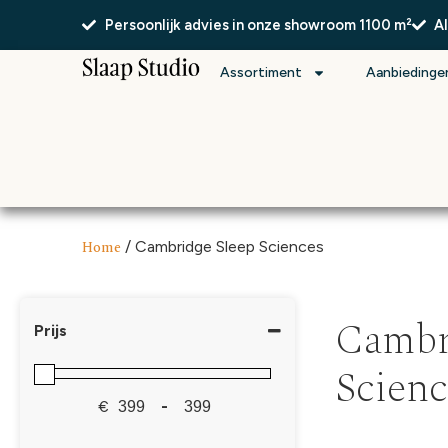
Persoonlijk advies in onze showroom 1100 m²
A
Assortiment
Aanbiedinge
Home
/ Cambridge Sleep Sciences
Cambr
Prijs
Scienc
€
-
Minimale prijs
Maximale prijs