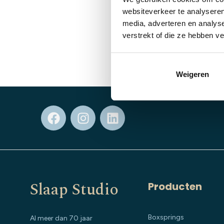
websiteverkeer te analyseren
sleepengine-pod
media, adverteren en analys
€
399,00
verstrekt of die ze hebben v
Weigeren
Slaap Studio
Producten
Boxsprings
Al meer dan 70 jaar