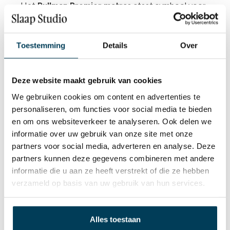
Het
Pullman Premier matras
staat symbool voor
het hoogwaardige vakmanschap van het
Nederlandse merk Pullman, dat al meer dan 80 jaar
bekendstaat om zijn innovatieve slaapoplossingen
Toestemming
Details
Over
en hoogwaardige matrassen. Pullman combineert
traditionele ambacht met moderne technologie,
Deze website maakt gebruik van cookies
wat resulteert in matrassen die uitblinken in
comfort, duurzaamheid en ergonomische
We gebruiken cookies om content en advertenties te
ondersteuning.
personaliseren, om functies voor social media te bieden
en om ons websiteverkeer te analyseren. Ook delen we
Het Pullman Allure matras is voorzien van een
informatie over uw gebruik van onze site met onze
geavanceerd
pocketvering systeem
, waarbij
partners voor social media, adverteren en analyse. Deze
individueel verpakte veren zich onafhankelijk van
partners kunnen deze gegevens combineren met andere
elkaar aanpassen aan de contouren van het
informatie die u aan ze heeft verstrekt of die ze hebben
lichaam. Dit zorgt voor een optimale drukverdeling
verzameld op basis van uw gebruik van hun services.
en een uitstekende ondersteuning van rug,
schouders en heupen. De comfort laag van deze
matras is een hoogwaardig koudschuim.
Alles toestaan