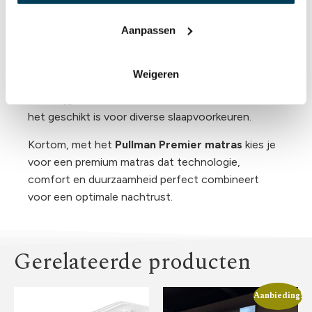
Dankzij de
goede ventilatie-eigenschappen
blijft
het matras fris en droog gedurende de nacht. De
Aanpassen
luxe tijk (matrashoes) is doorgaans gemaakt van
ademende, duurzame materialen die bijdragen aan
Weigeren
een gezond slaapklimaat. Het Pullman Allure matras
is verkrijgbaar in verschillende hardheden, waardoor
het geschikt is voor diverse slaapvoorkeuren.
Kortom, met het
Pullman Premier matras
kies je
voor een premium matras dat technologie,
comfort en duurzaamheid perfect combineert
voor een optimale nachtrust.
Gerelateerde producten
Aanbieding!