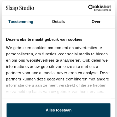
Anti allergeen: Ja
Comfort: Stevig (vanaf 80kg)
Comfort: Soepel (tot en met 80kg)
Toestemming
Details
Over
Materiaal: koudschuim kern HR45
Matrashoes: doorstikt met 250 gr.m2
Deze website maakt gebruik van cookies
vochtregulerende vulling
Hoogte matras: 18 cm
We gebruiken cookies om content en advertenties te
Tijk afritsbaar: Ja
personaliseren, om functies voor social media te bieden
Tijk wasbaar: Ja, 40 gr Cº
en om ons websiteverkeer te analyseren. Ook delen we
informatie over uw gebruik van onze site met onze
LEVERING
partners voor social media, adverteren en analyse. Deze
partners kunnen deze gegevens combineren met andere
informatie die u aan ze heeft verstrekt of die ze hebben
verzameld op basis van uw gebruik van hun services.
Wij leveren onze producten altijd gratis en als je wil
voeren we de oude weer af.
OVER Slaap Studio
Alles toestaan