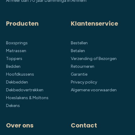
Al meer dan 70 jaar Damminga in Arnhem
Producten
Klantenservice
Boxsprings
Bestellen
Matrassen
Betalen
Toppers
Verzending of Bezorgen
Bedden
Retourneren
Hoofdkussens
Garantie
Dekbedden
Privacy policy
Dekbedovertrekken
Algemene voorwaarden
Hoeslakens & Moltons
Dekens
Over ons
Contact