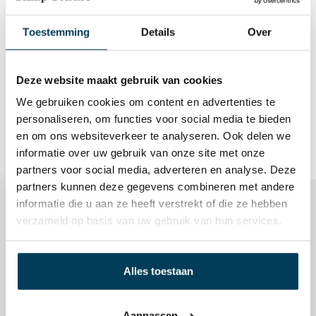
140 x 200, 140 x 210/220, 160 x 200, 160 x 210/220,
180 x 200, 180 x 210/220, 200 x 200, 200 x 210/220
Toestemming
Details
Over
Merk
Bella Donna
Deze website maakt gebruik van cookies
Kleur
We gebruiken cookies om content en advertenties te
Gebroken Wit
personaliseren, om functies voor social media te bieden
en om ons websiteverkeer te analyseren. Ook delen we
informatie over uw gebruik van onze site met onze
partners voor social media, adverteren en analyse. Deze
partners kunnen deze gegevens combineren met andere
Gerelateerde producten
informatie die u aan ze heeft verstrekt of die ze hebben
verzameld op basis van uw gebruik van hun services.
Alles toestaan
Aanpassen