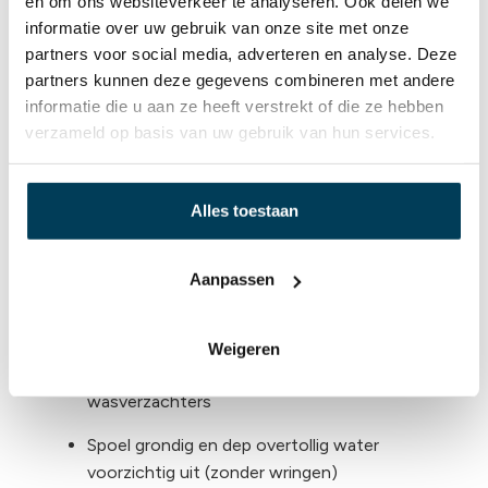
en om ons websiteverkeer te analyseren. Ook delen we
producten van zijde
informatie over uw gebruik van onze site met onze
partners voor social media, adverteren en analyse. Deze
Zijde dekbed is niet machine wasbaar en niet
partners kunnen deze gegevens combineren met andere
geschikt voor de stomerij
informatie die u aan ze heeft verstrekt of die ze hebben
Vlekken verwijder je met Emperior Silke zijde
verzameld op basis van uw gebruik van hun services.
wasmiddel speciaal voor zuivere zijde
Zijden dekbedden zijn onderhoudsvrij.
Regelmatig luchten is voldoende
Alles toestaan
Zijde dekbed kun je niet in de zon luchten,
zijde is gevoelig voor direct zonlicht
Aanpassen
Was zijde apart of in een waszak op een fijn
programma (30 °C, max 400 toeren)
Gebruik alleen Emperior Silk zijdewasmiddel,
Weigeren
geen reguliere wasmiddelen of
wasverzachters
Spoel grondig en dep overtollig water
voorzichtig uit (zonder wringen)