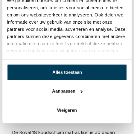
We gebruiken cookies om content en advertenties te
koudschuim matras wordt ook wel aangeduid als
personaliseren, om functies voor social media te bieden
een HR matras. HR staat voor
high resilience
en om ons websiteverkeer te analyseren. Ook delen we
(hoog veerkrachtig).
Achter de aanduiding van
informatie over uw gebruik van onze site met onze
HR moet een getal staan. Dit getal zegt niks meer
partners voor social media, adverteren en analyse. Deze
dan: wat weegt een Kub! Dus hoe hoger het getal,
partners kunnen deze gegevens combineren met andere
hoe zwaarder het matras. Een hoger getal heeft
informatie die u aan ze heeft verstrekt of die ze hebben
simpelweg meer massa per Kub en gaat dus langer
verzameld op basis van uw gebruik van hun services.
mee. Het getal zegt niks over de hardheid, deze
wordt bepaald door de hardmakers en weekmakers
die aan het schuimproces worden toegevoegd.
Alles toestaan
Slaap Studio ROYAL
KOUDSCHUIM
Aanpassen
MATRAS THUIS
Weigeren
UITPROBEREN
De Royal 18 koudschuim matras kun je 30 dagen