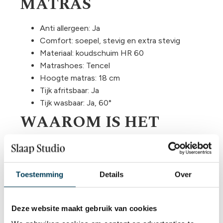
MATRAS
Anti allergeen: Ja
Comfort: soepel, stevig en extra stevig
Materiaal: koudschuim HR 60
Matrashoes: Tencel
Hoogte matras: 18 cm
Tijk afritsbaar: Ja
Tijk wasbaar: Ja, 60°
WAAROM IS HET
GETAL VAN ACHTER
KOUDSCHUIM OF HR
ZO BELANGRIJK?
Toestemming
Details
Over
Heel internet staat vol met allerlei soorten en
Deze website maakt gebruik van cookies
prijzen van koudschuim matrassen. Een