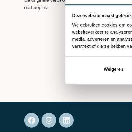
De originele verpakking is voor zover mogelijk onb
niet beplakt
Deze website maakt gebruik
We gebruiken cookies om cont
websiteverkeer te analyseren
media, adverteren en analys
verstrekt of die ze hebben v
Weigeren