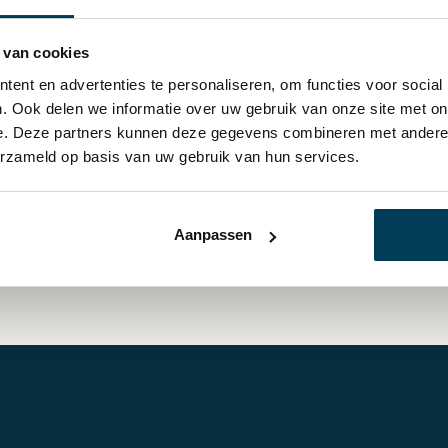
eschadigd, niet beschreven en
 van cookies
Retourzending
Ruilen voor een ander artikel
ent en advertenties te personaliseren, om functies voor social
Retourzending
. Ook delen we informatie over uw gebruik van onze site met on
e. Deze partners kunnen deze gegevens combineren met andere i
erzameld op basis van uw gebruik van hun services.
Aanpassen