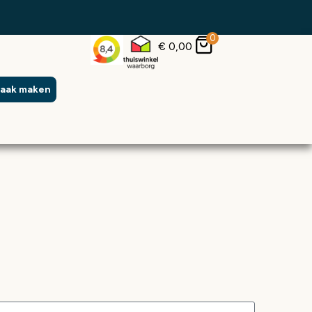
0
€
0,00
raak maken