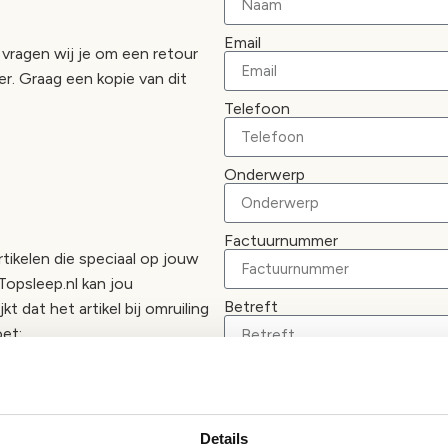
Email
vragen wij je om een retour
r. Graag een kopie van dit
Telefoon
Onderwerp
Factuurnummer
rtikelen die speciaal op jouw
Topsleep.nl kan jou
Betreft
kt dat het artikel bij omruiling
oet:
Omruiling
n aan het artikel bevestigd
Reden
Details