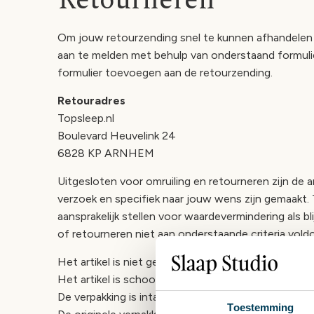
Retourneren
Om jouw retourzending snel te kunnen afhandelen 
aan te melden met behulp van onderstaand formulie
formulier toevoegen aan de retourzending.
Retouradres
Topsleep.nl
Boulevard Heuvelink 24
6828 KP ARNHEM
Uitgesloten voor omruiling en retourneren zijn de a
verzoek en specifiek naar jouw wens zijn gemaakt. 
aansprakelijk stellen voor waardevermindering als blij
of retourneren niet aan onderstaande criteria vold
Het artikel is niet gebruikt
Het artikel is schoon, onbeschadigd en compleet
De verpakking is intact en alle labels en kaartjes zij
Toestemming