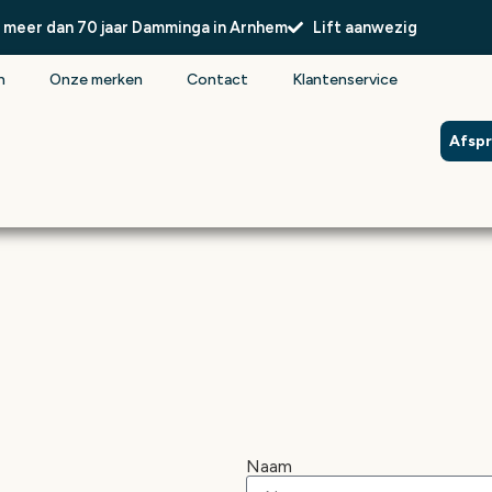
l meer dan 70 jaar Damminga in Arnhem
Lift aanwezig
n
Onze merken
Contact
Klantenservice
Afsp
Naam