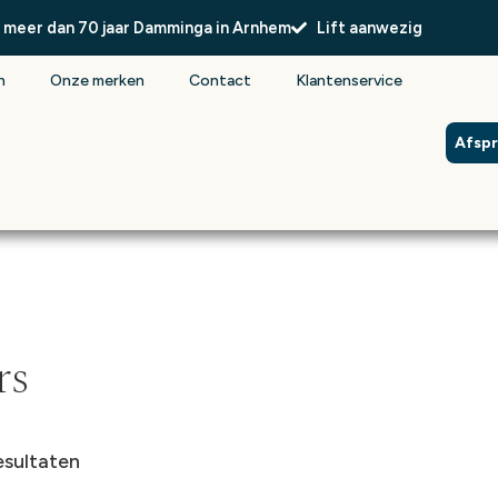
l meer dan 70 jaar Damminga in Arnhem
Lift aanwezig
n
Onze merken
Contact
Klantenservice
Afsp
rs
esultaten