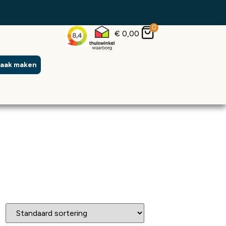
0
€
0,00
raak maken