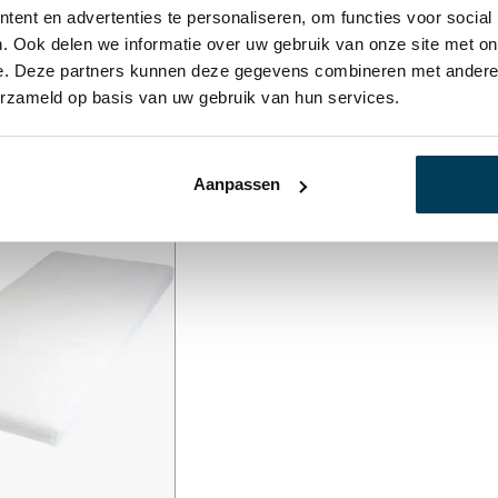
ent en advertenties te personaliseren, om functies voor social
. Ook delen we informatie over uw gebruik van onze site met on
ellent LLQ HR 60
Topper Royal Excellent Traagschuim
99,00
€
439,00
-
€
999,00
e. Deze partners kunnen deze gegevens combineren met andere i
erzameld op basis van uw gebruik van hun services.
Aanpassen