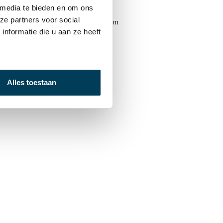
 media te bieden en om ons
ze partners voor social
Topper Royal Original Koudschuim
€
149,00
-
€
359,00
nformatie die u aan ze heeft
Alles toestaan