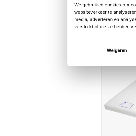
We gebruiken cookies om cont
websiteverkeer te analyseren
Topper Royal Exc
€
439,00
-
€
9
media, adverteren en analys
verstrekt of die ze hebben v
Weigeren