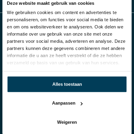
Deze website maakt gebruik van cookies
We gebruiken cookies om content en advertenties te
personaliseren, om functies voor social media te bieden
en om ons websiteverkeer te analyseren. Ook delen we
Slaap Studio
informatie over uw gebruik van onze site met onze
partners voor social media, adverteren en analyse. Deze
partners kunnen deze gegevens combineren met andere
Al meer dan 70 jaar Damminga in Arnhem
informatie die u aan ze heeft verstrekt of die ze hebben
verzameld op basis van uw gebruik van hun services.
Producten
Klantenservice
Alles toestaan
Boxsprings
Bestellen
Matrassen
Betalen
Aanpassen
Toppers
Verzending of Bezorgen
Bedden
Retourneren
Weigeren
Hoofdkussens
Garantie
Dekbedden
Privacy policy