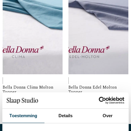
Bella Donna Clima Molton
Bella Donna Edel Molton
Topper
Topper
€
75,00
-
€
199,00
€
75,00
-
€
200,00
Toestemming
Details
Over