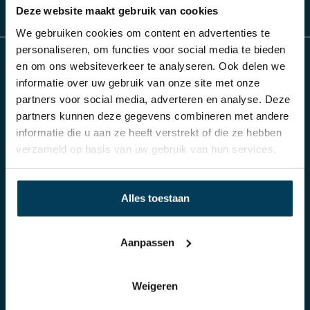
Deze website maakt gebruik van cookies
We gebruiken cookies om content en advertenties te
personaliseren, om functies voor social media te bieden
en om ons websiteverkeer te analyseren. Ook delen we
Slaap Studio
informatie over uw gebruik van onze site met onze
partners voor social media, adverteren en analyse. Deze
partners kunnen deze gegevens combineren met andere
Al meer dan 70 jaar Damminga in Arnhem
informatie die u aan ze heeft verstrekt of die ze hebben
verzameld op basis van uw gebruik van hun services.
Producten
Klantenservice
Alles toestaan
Boxsprings
Bestellen
Matrassen
Betalen
Aanpassen
Toppers
Verzending of Bezorgen
Bedden
Retourneren
Weigeren
Hoofdkussens
Garantie