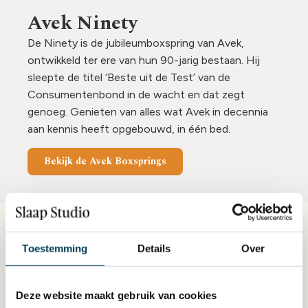
Avek Ninety
De Ninety is de jubileumboxspring van Avek,
ontwikkeld ter ere van hun 90-jarig bestaan. Hij
sleepte de titel ‘Beste uit de Test’ van de
Consumentenbond in de wacht en dat zegt
genoeg. Genieten van alles wat Avek in decennia
aan kennis heeft opgebouwd, in één bed.
Bekijk de Avek Boxsprings
Waarom een Avek
Toestemming
Details
Over
boxspring?
Made in Nederland. Avek maakt al bijna 100 jaar
Deze website maakt gebruik van cookies