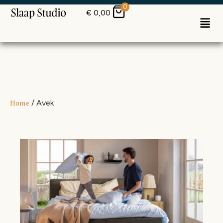
0
€
0,00
Home
/ Avek