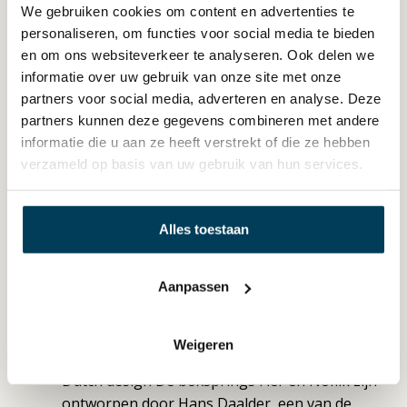
bedden in Friesland. Geen import, geen
We gebruiken cookies om content en advertenties te
tussenpersonen gewoon eerlijk vakmanschap
personaliseren, om functies voor social media te bieden
uit eigen land.
en om ons websiteverkeer te analyseren. Ook delen we
informatie over uw gebruik van onze site met onze
Volledig op maat Elk Avek-bed wordt op maat
partners voor social media, adverteren en analyse. Deze
gemaakt. Afwijkende maat? Bijzondere wensen?
partners kunnen deze gegevens combineren met andere
Geen probleem. Avek past het bed aan jou aan,
informatie die u aan ze heeft verstrekt of die ze hebben
niet andersom.
verzameld op basis van uw gebruik van hun services.
Hoogwaardige materialen Avek werkt alleen
met zorgvuldig geselecteerde materialen. Elk
Alles toestaan
product wordt voor levering gecontroleerd op
kwaliteit. Dat merk je al na de eerste nacht.
Aanpassen
Duurzame productie In 2023 opende Avek een
gloednieuwe, duurzame fabriek in
Surhuisterveen. Goed voor het milieu.
Weigeren
Dutch design De boxsprings Fier en Noflik zijn
ontworpen door Hans Daalder, een van de