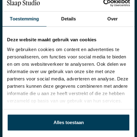
Producten
Klantenservice
Toestemming
Details
Over
Boxsprings
Bestellen
Matrassen
Betalen
Deze website maakt gebruik van cookies
Toppers
Verzending of Bezorgen
We gebruiken cookies om content en advertenties te
Bedden
Retourneren
personaliseren, om functies voor social media te bieden
Hoofdkussens
Garantie
en om ons websiteverkeer te analyseren. Ook delen we
Dekbedden
Privacy policy
informatie over uw gebruik van onze site met onze
Dekbedovertrekken
Algemene voorwaarden
partners voor social media, adverteren en analyse. Deze
partners kunnen deze gegevens combineren met andere
Hoeslakens & Moltons
informatie die u aan ze heeft verstrekt of die ze hebben
Dekens
verzameld op basis van uw gebruik van hun services.
Over ons
Contact
Alles toestaan
Venlosingel 21-1
Over ons