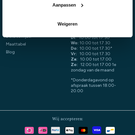
6845 JL Arnhem
Aanpassen
Contact
026 - 844 64 11
Duurzaamheid
info@slaapstudio.nl
Klantenbeoordelingen
Weigeren
Wastips
Ma:
12.00 tot 17.30
Dekbedwijzer
Di:
10.00 tot 17.30
Wo:
10.00 tot 17.30
Maattabel
Do:
10.00 tot 17.30*
Blog
Vr:
10.00 tot 17.30
Za:
10.00 tot 17.00
Zo:
12.00 tot 17.00 1e
zondag van de maand
*Donderdagavond op
afspraak tussen 18.00-
20.00
Wij accepteren: