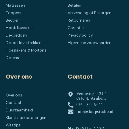
Matrassen
Betalen
Toppers
Verzending of Bezorgen
Bedden
Retourneren
Hoofdkussens
Garantie
Dekbedden
Privacy policy
Dekbedovertrekken
Algemene voorwaarden
Hoeslakens & Moltons
Dekens
Over ons
Contact
Venlosingel 21-1
Over ons
6845 JL Arnhem
Contact
026 - 844 64 11
Duurzaamheid
info@slaapstudio.nl
Klantenbeoordelingen
Wastips
Ma:
12.00 tot 17.30