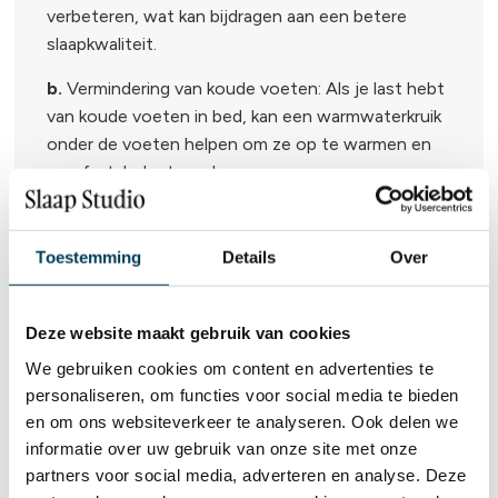
verbeteren, wat kan bijdragen aan een betere
slaapkwaliteit.
b.
Vermindering van koude voeten: Als je last hebt
van koude voeten in bed, kan een warmwaterkruik
onder de voeten helpen om ze op te warmen en
comfortabeler te maken.
Het is echter belangrijk om de warmwaterkruik op
de juiste manier te gebruiken en te zorgen voor de
Toestemming
Details
Over
juiste temperatuur om verbranding of
oververhitting te voorkomen. Zorg er ook voor dat
de warmwaterkruik niet lekt en dat deze veilig
Deze website maakt gebruik van cookies
wordt opgeborgen wanneer deze niet in gebruik is.
We gebruiken cookies om content en advertenties te
personaliseren, om functies voor social media te bieden
en om ons websiteverkeer te analyseren. Ook delen we
informatie over uw gebruik van onze site met onze
partners voor social media, adverteren en analyse. Deze