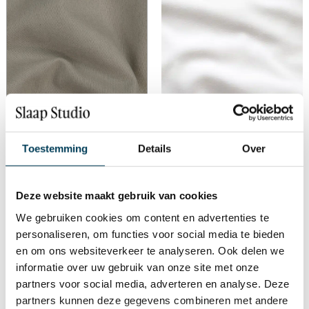
Toestemming
Details
Over
Hoeslaken Flanel Dommelin
Deze website maakt gebruik van cookies
Taupe
Hoeslaken Flanel Dommelin
€
39,95
-
€
103,00
We gebruiken cookies om content en advertenties te
Wit
personaliseren, om functies voor social media te bieden
€
39,95
-
€
103,00
en om ons websiteverkeer te analyseren. Ook delen we
informatie over uw gebruik van onze site met onze
partners voor social media, adverteren en analyse. Deze
←
1
2
3
4
5
6
partners kunnen deze gegevens combineren met andere