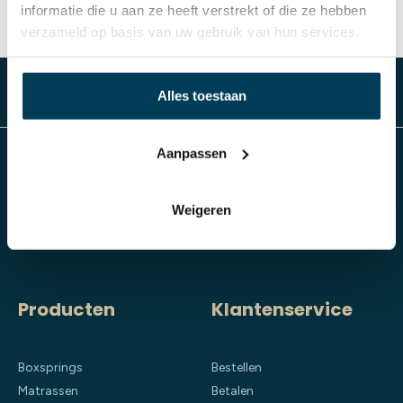
informatie die u aan ze heeft verstrekt of die ze hebben
verzameld op basis van uw gebruik van hun services.
Alles toestaan
Aanpassen
Slaap Studio
Weigeren
Al meer dan 70 jaar Damminga in Arnhem
Producten
Klantenservice
Boxsprings
Bestellen
Matrassen
Betalen