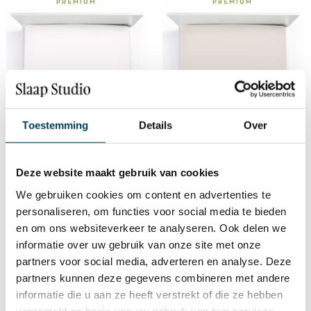
Toestemming
Details
Over
Deze website maakt gebruik van cookies
Bella Donna Premium
Bella Donna Premium
We gebruiken cookies om content en advertenties te
Hoeslaken Gebroken Wit
Hoeslaken Grijs
personaliseren, om functies voor social media te bieden
€
109,00
-
€
231,00
€
109,00
-
€
231,00
en om ons websiteverkeer te analyseren. Ook delen we
informatie over uw gebruik van onze site met onze
partners voor social media, adverteren en analyse. Deze
partners kunnen deze gegevens combineren met andere
informatie die u aan ze heeft verstrekt of die ze hebben
verzameld op basis van uw gebruik van hun services.