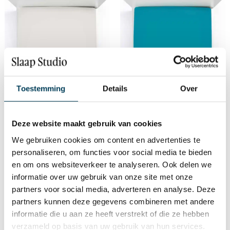
Toestemming
Details
Over
Deze website maakt gebruik van cookies
Bella Donna Hoeslaken Parel
Bella Donna Hoeslaken Petrol
We gebruiken cookies om content en advertenties te
Grijs
€
64,95
-
€
129,95
personaliseren, om functies voor social media te bieden
€
64,95
-
€
144,00
en om ons websiteverkeer te analyseren. Ook delen we
informatie over uw gebruik van onze site met onze
partners voor social media, adverteren en analyse. Deze
partners kunnen deze gegevens combineren met andere
informatie die u aan ze heeft verstrekt of die ze hebben
verzameld op basis van uw gebruik van hun services.