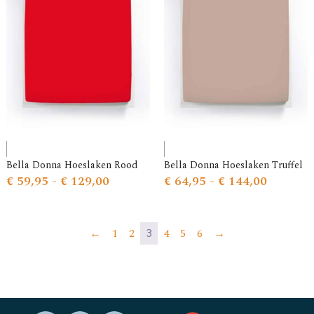
Bella Donna Hoeslaken Rood
Bella Donna Hoeslaken Truffel
€
59,95
-
€
129,00
€
64,95
-
€
144,00
←
1
2
4
5
6
→
3