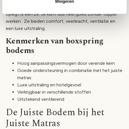
Weigeren
leg je namelijk een matras, of je daar nu nog een topper
oplegt is een 2e. Je kunt dus heel goed zonder topper
werken. Ze bieden comfort, veerkracht, ventilatie en
een luxe uitstraling.
Kenmerken van boxspring
bodems
Hoog aanpassingsvermogen door verende kern
Goede ondersteuning in combinatie met het juiste
matras
Luxe uitstraling en hotelgevoel
Verkrijgbaar in verschillende stoffen
Uitstekend ventilerend
De Juiste Bodem bij het
Juiste Matras