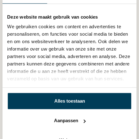
ventilatie en hoge draagkracht. Deze bodems bestaan uit
een elastisch metalen netwerk dat zich goed aanpast
Deze website maakt gebruik van cookies
aan het lichaam.
We gebruiken cookies om content en advertenties te
personaliseren, om functies voor social media te bieden
Bekende merken zijn Auping en Avek. Bij Slaap Studio
en om ons websiteverkeer te analyseren. Ook delen we
verkopen we enkel het merk Avek.
informatie over uw gebruik van onze site met onze
De voordelen van een
partners voor social media, adverteren en analyse. Deze
spiraalbodem
partners kunnen deze gegevens combineren met andere
informatie die u aan ze heeft verstrekt of die ze hebben
Zeer goede ventilatie en vochtregulatie
verzameld op basis van uw gebruik van hun services.
Duurzaam en onderhoudsvriendelijk
Geschikt voor intensief gebruik
Comfortabel en stabiel liggevoel
Alles toestaan
Boxsprings als Bedbodem?
Aanpassen
Boxsprings functioneren niet alleen als compleet bed,
maar ook als volwaardige bedbodem. Op een Boxspring