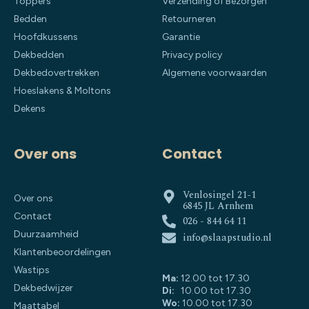
Toppers
Verzending of Bezorgen
Bedden
Retourneren
Hoofdkussens
Garantie
Dekbedden
Privacy policy
Dekbedovertrekken
Algemene voorwaarden
Hoeslakens & Moltons
Dekens
Over ons
Contact
Venlosingel 21-1
Over ons
6845 JL Arnhem
Contact
026 - 844 64 11
Duurzaamheid
info@slaapstudio.nl
Klantenbeoordelingen
Wastips
Ma:
12.00 tot 17.30
Dekbedwijzer
Di:
10.00 tot 17.30
Wo:
10.00 tot 17.30
Maattabel